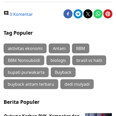
0 Komentar
Tag Populer
aktivitas ekonomi
Antam
BBM
BBM Nonsubsidi
biologis
brasil vs haiti
bupati purwakarta
Buyback
buyback antam terbaru
dedi mulyadi
Berita Populer