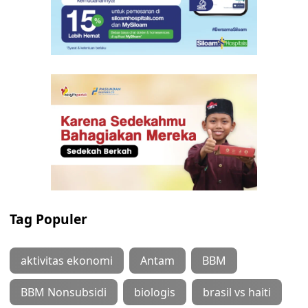
Tag Populer
aktivitas ekonomi
Antam
BBM
BBM Nonsubsidi
biologis
brasil vs haiti