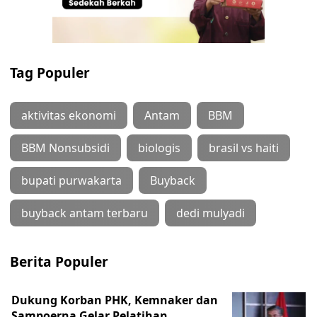
Tag Populer
aktivitas ekonomi
Antam
BBM
BBM Nonsubsidi
biologis
brasil vs haiti
bupati purwakarta
Buyback
buyback antam terbaru
dedi mulyadi
Berita Populer
Dukung Korban PHK, Kemnaker dan
Sampoerna Gelar Pelatihan