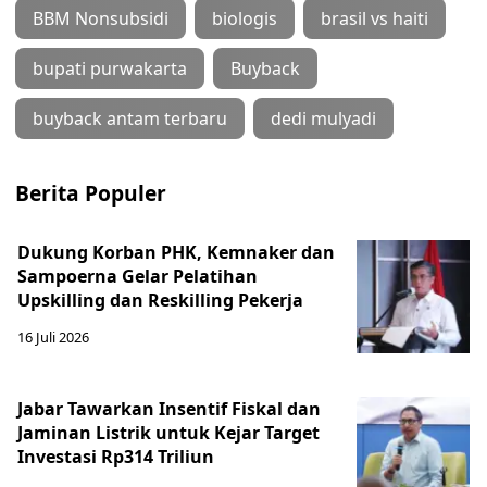
BBM Nonsubsidi
biologis
brasil vs haiti
bupati purwakarta
Buyback
buyback antam terbaru
dedi mulyadi
Berita Populer
Dukung Korban PHK, Kemnaker dan
Sampoerna Gelar Pelatihan
Upskilling dan Reskilling Pekerja
16 Juli 2026
Jabar Tawarkan Insentif Fiskal dan
Jaminan Listrik untuk Kejar Target
Investasi Rp314 Triliun