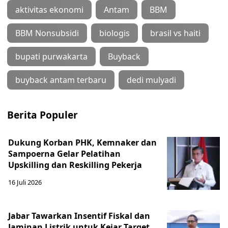
aktivitas ekonomi
Antam
BBM
BBM Nonsubsidi
biologis
brasil vs haiti
bupati purwakarta
Buyback
buyback antam terbaru
dedi mulyadi
Berita Populer
Dukung Korban PHK, Kemnaker dan
Sampoerna Gelar Pelatihan
Upskilling dan Reskilling Pekerja
16 Juli 2026
Jabar Tawarkan Insentif Fiskal dan
Jaminan Listrik untuk Kejar Target