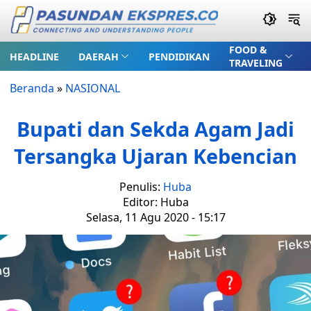
FOOD &
HEADLINE
DAERAH
PENDIDIKAN
TRAVELING
Beranda
»
NASIONAL
Bupati dan Sekda Agam Jadi
Tersangka Ujaran Kebencian
Penulis:
Huba
Editor: Huba
Selasa, 11 Agu 2020 - 15:17