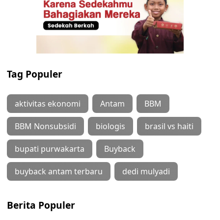
Tag Populer
aktivitas ekonomi
Antam
BBM
BBM Nonsubsidi
biologis
brasil vs haiti
bupati purwakarta
Buyback
buyback antam terbaru
dedi mulyadi
Berita Populer