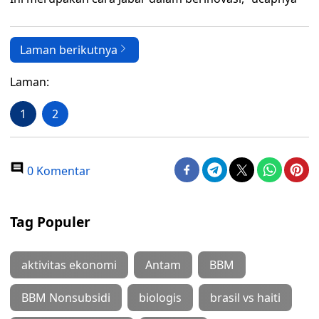
Laman berikutnya
Laman:
1
2
0 Komentar
Tag Populer
aktivitas ekonomi
Antam
BBM
BBM Nonsubsidi
biologis
brasil vs haiti