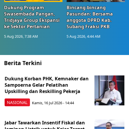
Dukung Program
Bincang-bincang
Swasembada Pangan,
Pasundan: Bersama
Tridjaya Group Ekspansi
anggota DPRD Kab.
ke Sektor Pertanian
Subang Fraksi PKB
5 Aug 2026, 7:38 AM
5 Aug 2026, 4:44 AM
Berita Terkini
Dukung Korban PHK, Kemnaker dan
Sampoerna Gelar Pelatihan
Upskilling dan Reskilling Pekerja
NASIONAL
Kamis, 16 Jul 2026 - 14:44
Jabar Tawarkan Insentif Fiskal dan