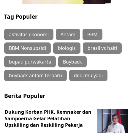
Tag Populer
aktivitas ekonomi
Antam
BBM
BBM Nonsubsidi
biologis
brasil vs haiti
bupati purwakarta
Buyback
buyback antam terbaru
dedi mulyadi
Berita Populer
Dukung Korban PHK, Kemnaker dan
Sampoerna Gelar Pelatihan
Upskilling dan Reskilling Pekerja