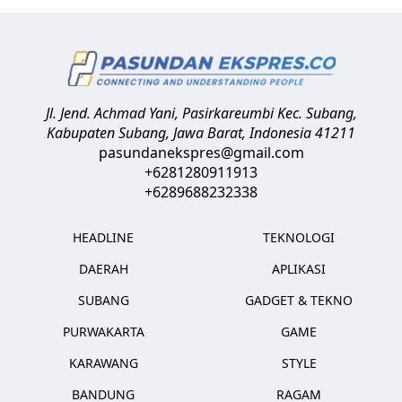
Jl. Jend. Achmad Yani, Pasirkareumbi
Kec. Subang,
Kabupaten Subang, Jawa Barat
,
Indonesia
41211
pasundanekspres@gmail.com
+6281280911913
+6289688232338
HEADLINE
TEKNOLOGI
DAERAH
APLIKASI
SUBANG
GADGET & TEKNO
PURWAKARTA
GAME
KARAWANG
STYLE
BANDUNG
RAGAM