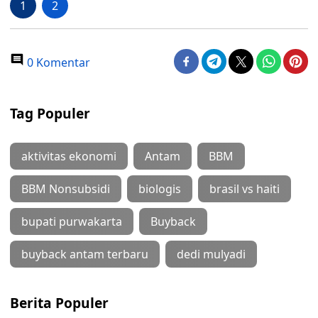
1
2
0 Komentar
Tag Populer
aktivitas ekonomi
Antam
BBM
BBM Nonsubsidi
biologis
brasil vs haiti
bupati purwakarta
Buyback
buyback antam terbaru
dedi mulyadi
Berita Populer