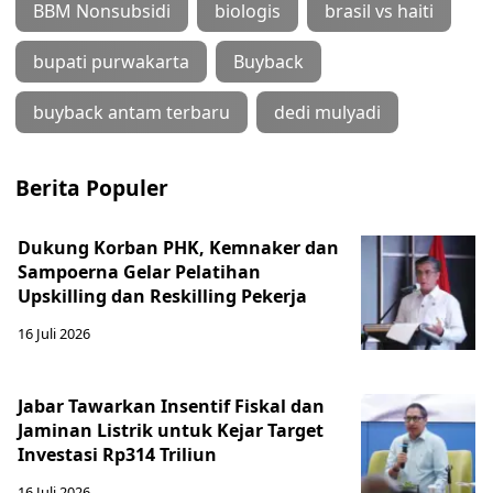
BBM Nonsubsidi
biologis
brasil vs haiti
bupati purwakarta
Buyback
buyback antam terbaru
dedi mulyadi
Berita Populer
Dukung Korban PHK, Kemnaker dan
Sampoerna Gelar Pelatihan
Upskilling dan Reskilling Pekerja
16 Juli 2026
Jabar Tawarkan Insentif Fiskal dan
Jaminan Listrik untuk Kejar Target
Investasi Rp314 Triliun
16 Juli 2026