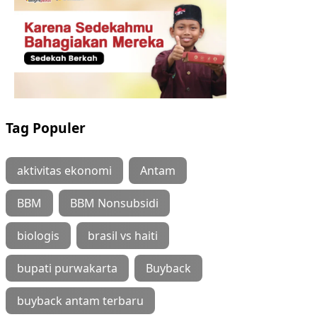
Tag Populer
aktivitas ekonomi
Antam
BBM
BBM Nonsubsidi
biologis
brasil vs haiti
bupati purwakarta
Buyback
buyback antam terbaru