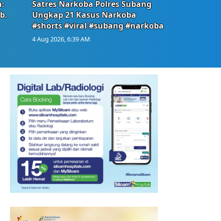
:
Satres Narkoba Polres Subang
b.
Ungkap 21 Kasus Narkoba
#shorts #viral #subang #narkoba
4 Aug 2026, 6:39 AM