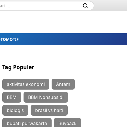
OTOMOTIF
Tag Populer
aktivitas ekonomi
Antam
BBM
BBM Nonsubsidi
biologis
brasil vs haiti
bupati purwakarta
Buyback