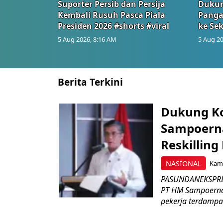
Suporter Persib dan Persija
Dukun
Kembali Rusuh Pasca Piala
Panga
Presiden 2026 #shorts #viral
ke Sek
5 Aug 2026, 8:16 AM
5 Aug 20
Berita Terkini
Dukung K
Sampoerna
Reskilling
NASIONAL
Kami
PASUNDANEKSPRES
PT HM Sampoerna
pekerja terdampa