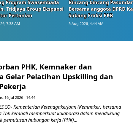
g Program Swasembada
Bincang-bincang Pasundan
n, Tridjaya Group Ekspansi
Bersama anggota DPRD Ka
tor Pertanian
Subang Fraksi PKB
26, 7:38 AM
5 Aug 2026, 4:44 AM
orban PHK, Kemnaker dan
 Gelar Pelatihan Upskilling dan
 Pekerja
s, 16 Jul 2026 - 14:44
.CO- Kementerian Ketenagakerjaan (Kemnaker) bersama
 Tbk kembali memperkuat kolaborasi dalam mendukung
k pemutusan hubungan kerja (PHK)...