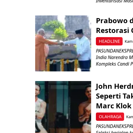
Inventarisasi Mas
Prabowo d
Restorasi
HEADLINE
Kami
PASUNDANEKSPRES
India Narendra M
Kompleks Candi P
John Herd
Seperti Ta
Marc Klok 
OLAHRAGA
Kami
PASUNDANEKSPRES
Seleksi berjalan