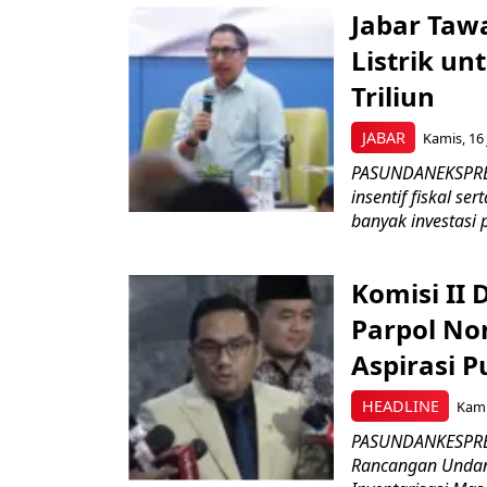
Jabar Tawa
Listrik un
Triliun
JABAR
Kamis, 16 
PASUNDANEKSPRES
insentif fiskal s
banyak investasi 
Komisi II
Parpol No
Aspirasi P
HEADLINE
Kami
PASUNDANKESPRES
Rancangan Undan