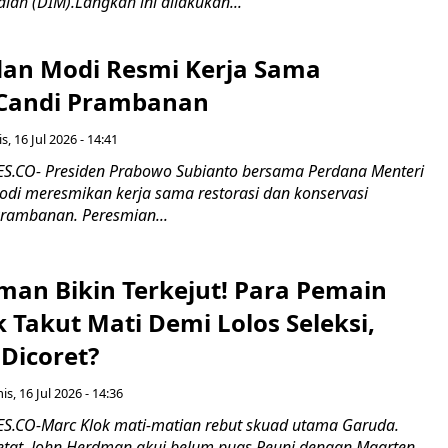
alah (DIM).Langkah ini dilakukan...
an Modi Resmi Kerja Sama
 Candi Prambanan
s, 16 Jul 2026 - 14:41
.CO- Presiden Prabowo Subianto bersama Perdana Menteri
odi meresmikan kerja sama restorasi dan konservasi
rambanan. Peresmian...
man Bikin Terkejut! Para Pemain
k Takut Mati Demi Lolos Seleksi,
Dicoret?
s, 16 Jul 2026 - 14:36
.CO-Marc Klok mati-matian rebut skuad utama Garuda.
 ketat. John Herdman akui belum puas.Reuni dengan Maarten