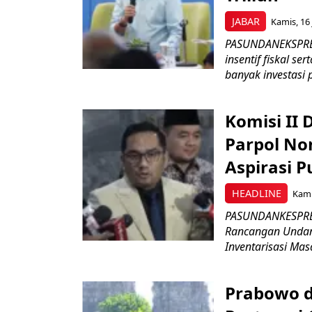
JABAR
Kamis, 16 
PASUNDANEKSPRES
insentif fiskal s
banyak investasi 
Komisi II
Parpol No
Aspirasi P
HEADLINE
Kami
PASUNDANKESPRES
Rancangan Undan
Inventarisasi Mas
Prabowo d