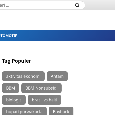
OTOMOTIF
Tag Populer
aktivitas ekonomi
Antam
BBM
BBM Nonsubsidi
biologis
brasil vs haiti
bupati purwakarta
Buyback