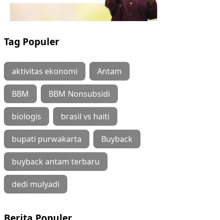
Tag Populer
aktivitas ekonomi
Antam
BBM
BBM Nonsubsidi
biologis
brasil vs haiti
bupati purwakarta
Buyback
buyback antam terbaru
dedi mulyadi
Berita Populer