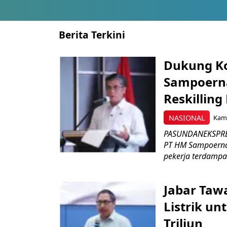
Berita Terkini
Dukung K
Sampoerna
Reskilling
NASIONAL
Kami
PASUNDANEKSPRES
PT HM Sampoerna
pekerja terdampa
Jabar Tawa
Listrik un
Triliun