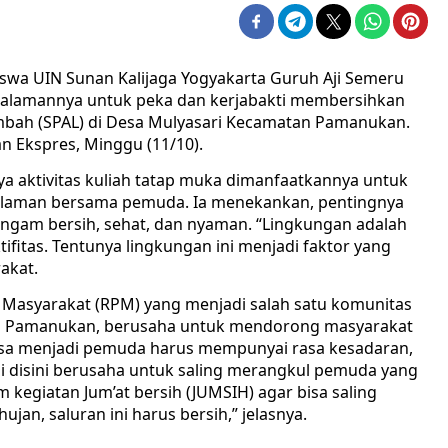
swa UIN Sunan Kalijaga Yogyakarta Guruh Aji Semeru
alamannya untuk peka dan kerjabakti membersihkan
mbah (SPAL) di Desa Mulyasari Kecamatan Pamanukan.
n Ekspres, Minggu (11/10).
a aktivitas kuliah tatap muka dimanfaatkannya untuk
alaman bersama pemuda. Ia menekankan, pentingnya
ungam bersih, sehat, dan nyaman. “Lingkungan adalah
fitas. Tentunya lingkungan ini menjadi faktor yang
akat.
ik Masyarakat (RPM) yang menjadi salah satu komunitas
ri Pamanukan, berusaha untuk mendorong masyarakat
rasa menjadi pemuda harus mempunyai rasa kesadaran,
Kami disini berusaha untuk saling merangkul pemuda yang
m kegiatan Jum’at bersih (JUMSIH) agar bisa saling
jan, saluran ini harus bersih,” jelasnya.