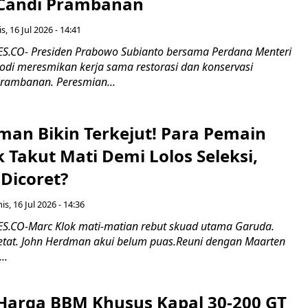
 Candi Prambanan
s, 16 Jul 2026 - 14:41
.CO- Presiden Prabowo Subianto bersama Perdana Menteri
odi meresmikan kerja sama restorasi dan konservasi
rambanan. Peresmian...
man Bikin Terkejut! Para Pemain
k Takut Mati Demi Lolos Seleksi,
Dicoret?
s, 16 Jul 2026 - 14:36
.CO-Marc Klok mati-matian rebut skuad utama Garuda.
 ketat. John Herdman akui belum puas.Reuni dengan Maarten
..
Harga BBM Khusus Kapal 30-200 GT