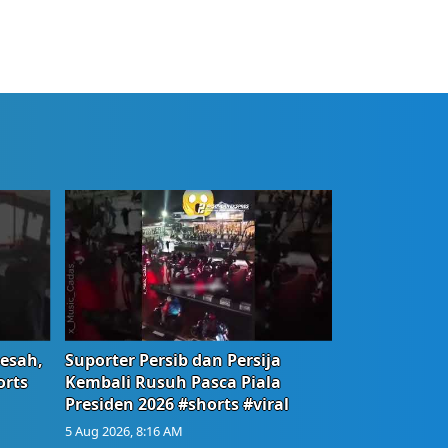
Resah,
Suporter Persib dan Persija
orts
Kembali Rusuh Pasca Piala
Presiden 2026 #shorts #viral
5 Aug 2026, 8:16 AM