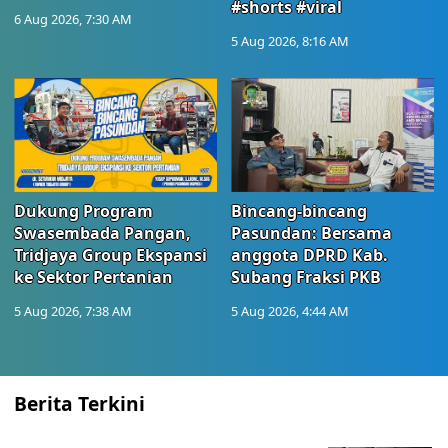
#shorts #viral
6 Aug 2026, 7:30 AM
5 Aug 2026, 8:16 AM
Dukung Program
Bincang-bincang
Swasembada Pangan,
Pasundan: Bersama
Tridjaya Group Ekspansi
anggota DPRD Kab.
ke Sektor Pertanian
Subang Fraksi PKB
5 Aug 2026, 7:38 AM
5 Aug 2026, 4:44 AM
Berita Terkini