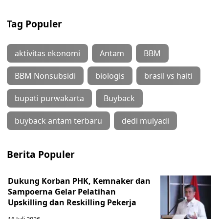
Tag Populer
aktivitas ekonomi
Antam
BBM
BBM Nonsubsidi
biologis
brasil vs haiti
bupati purwakarta
Buyback
buyback antam terbaru
dedi mulyadi
Berita Populer
Dukung Korban PHK, Kemnaker dan
Sampoerna Gelar Pelatihan
Upskilling dan Reskilling Pekerja