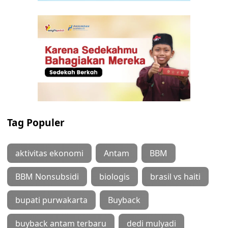
Tag Populer
aktivitas ekonomi
Antam
BBM
BBM Nonsubsidi
biologis
brasil vs haiti
bupati purwakarta
Buyback
buyback antam terbaru
dedi mulyadi