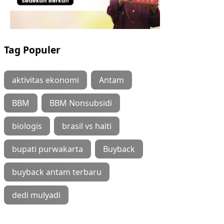
Tag Populer
aktivitas ekonomi
Antam
BBM
BBM Nonsubsidi
biologis
brasil vs haiti
bupati purwakarta
Buyback
buyback antam terbaru
dedi mulyadi