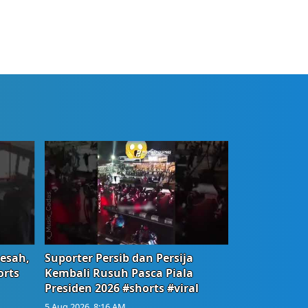
Resah,
Suporter Persib dan Persija
orts
Kembali Rusuh Pasca Piala
Presiden 2026 #shorts #viral
5 Aug 2026, 8:16 AM