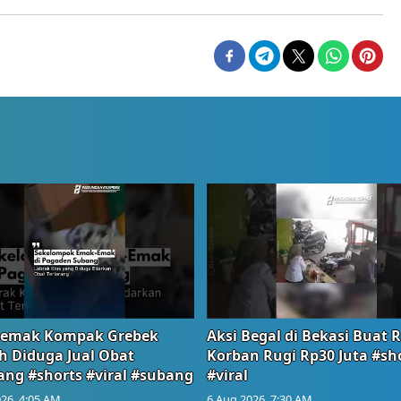
emak Kompak Grebek
Aksi Begal di Bekasi Buat 
 Diduga Jual Obat
Korban Rugi Rp30 Juta #sh
ang #shorts #viral #subang
#viral
26, 4:05 AM
6 Aug 2026, 7:30 AM