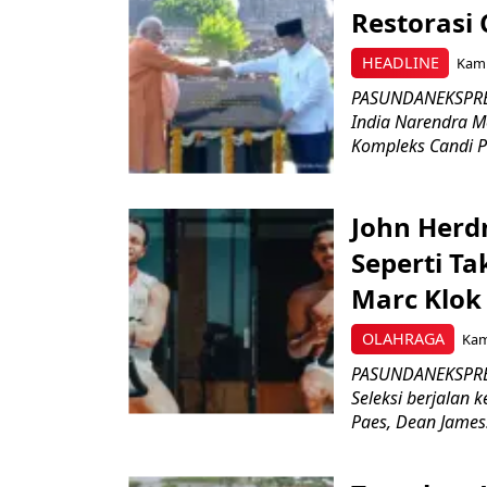
Restorasi
HEADLINE
Kami
PASUNDANEKSPRES
India Narendra M
Kompleks Candi P
John Herd
Seperti Ta
Marc Klok 
OLAHRAGA
Kami
PASUNDANEKSPRES
Seleksi berjalan
Paes, Dean James.