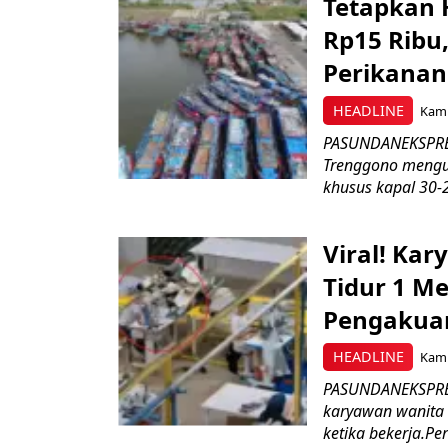
Tetapkan 
Rp15 Ribu,
Perikanan
HEADLINE
Kami
PASUNDANEKSPRES
Trenggono meng
khusus kapal 30-2
Viral! Ka
Tidur 1 Me
Pengakua
HEADLINE
Kami
PASUNDANEKSPRES
karyawan wanita b
ketika bekerja.Pe