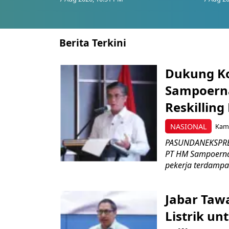
Berita Terkini
Dukung K
Sampoerna
Reskilling
NASIONAL
Kami
PASUNDANEKSPRES
PT HM Sampoerna
pekerja terdampa
Jabar Tawa
Listrik un