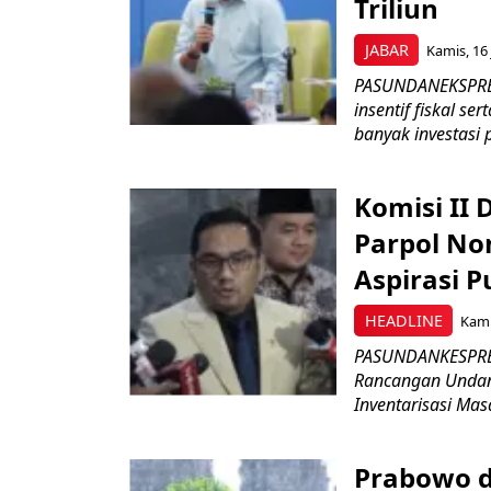
Triliun
JABAR
Kamis, 16 
PASUNDANEKSPRES
insentif fiskal s
banyak investasi 
Komisi II
Parpol No
Aspirasi P
HEADLINE
Kami
PASUNDANKESPRES
Rancangan Undan
Inventarisasi Mas
Prabowo d