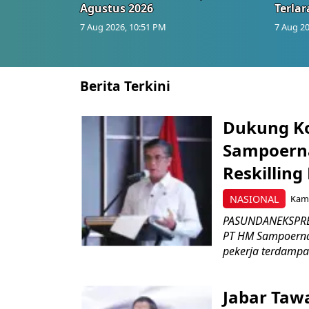
Agustus 2026
Terlar
7 Aug 2026, 10:51 PM
7 Aug 20
Berita Terkini
Dukung K
Sampoerna
Reskilling
NASIONAL
Kami
PASUNDANEKSPRES
PT HM Sampoerna
pekerja terdampa
Jabar Tawa