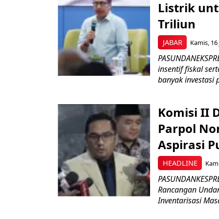
Listrik un
Triliun
JABAR
Kamis, 16 
PASUNDANEKSPRES
insentif fiskal s
banyak investasi 
Komisi II
Parpol No
Aspirasi P
HEADLINE
Kami
PASUNDANKESPRES
Rancangan Undan
Inventarisasi Mas