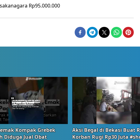
usakanagara Rp95.000.000
emak Kompak Grebek
Aksi Begal di Bekasi Buat 
 Diduga Jual Obat
Korban Rugi Rp30 Juta #sh