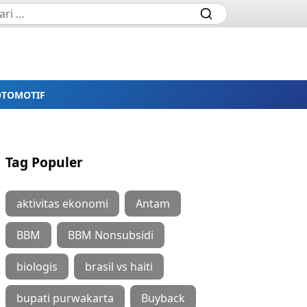
OTOMOTIF
Tag Populer
aktivitas ekonomi
Antam
BBM
BBM Nonsubsidi
biologis
brasil vs haiti
bupati purwakarta
Buyback