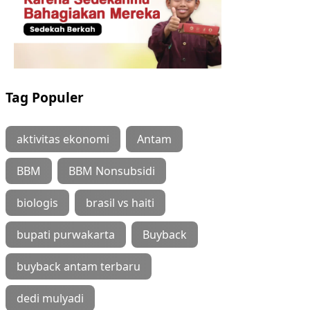
Tag Populer
aktivitas ekonomi
Antam
BBM
BBM Nonsubsidi
biologis
brasil vs haiti
bupati purwakarta
Buyback
buyback antam terbaru
dedi mulyadi