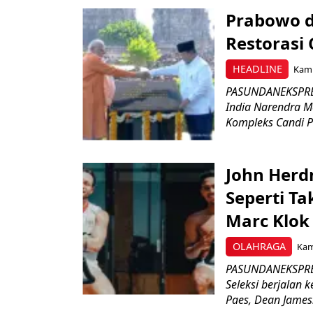
Prabowo d
Restorasi
HEADLINE
Kami
PASUNDANEKSPRES
India Narendra M
Kompleks Candi P
John Herd
Seperti Ta
Marc Klok 
OLAHRAGA
Kami
PASUNDANEKSPRES
Seleksi berjalan
Paes, Dean James.