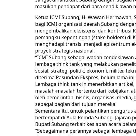
masukan pendapat dari para cendikiawan 
Ketua ICMI Subang, H. Wawan Hermawan, S
bagi ICMI organisasi daerah Subang denga
mengembalikan eksistensi dan kontribusi I
pemangku kepentingan (stake holders) di K
menghadapi transisi menjadi episentrum ek
proyek strategis nasional.
“ICMI Subang sebagai wadah cendekiawan as
lembaga think tank yang melakukan penelit
sosial, strategi politik, ekonomi, militer,
diterima Pasundan Ekspres, belum lama ini (
Lembaga think tank in menerbitkan artikel
masalah-masalah tertentu dari kebijakan a
oleh pemerintah, bisnis, organisasi media,
sebagai bagian dari tujuan mereka.
Sementara itu, untuk pelantikan pengurus a
bertempat di Aula Pemda Subang. Jajaran 
Bupati Subang terkait kesiapan acara pelan
“Sebagaimana perannya sebagai lembaga t