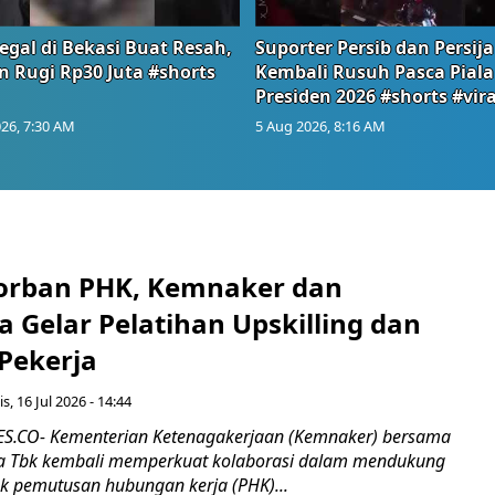
egal di Bekasi Buat Resah,
Suporter Persib dan Persija
n Rugi Rp30 Juta #shorts
Kembali Rusuh Pasca Piala
Presiden 2026 #shorts #vira
26, 7:30 AM
5 Aug 2026, 8:16 AM
orban PHK, Kemnaker dan
 Gelar Pelatihan Upskilling dan
 Pekerja
s, 16 Jul 2026 - 14:44
.CO- Kementerian Ketenagakerjaan (Kemnaker) bersama
 Tbk kembali memperkuat kolaborasi dalam mendukung
k pemutusan hubungan kerja (PHK)...