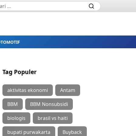
OTOMOTIF
Tag Populer
aktivitas ekonomi
Antam
BBM
BBM Nonsubsidi
biologis
brasil vs haiti
bupati purwakarta
Buyback