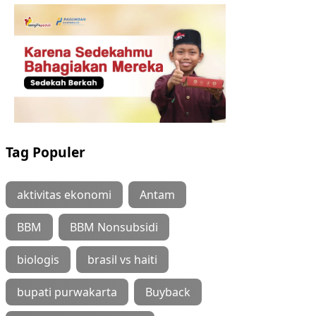
Tag Populer
aktivitas ekonomi
Antam
BBM
BBM Nonsubsidi
biologis
brasil vs haiti
bupati purwakarta
Buyback