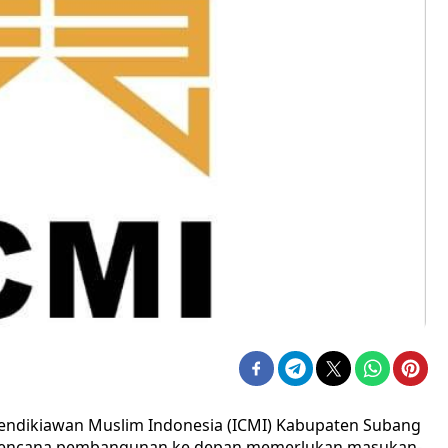
 Cendikiawan Muslim Indonesia (ICMI) Kabupaten Subang
a rencana pembangunan ke depan memerlukan masukan-