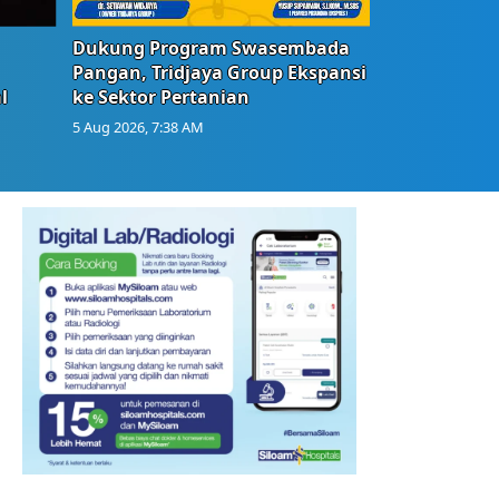
Dukung Program Swasembada
Pangan, Tridjaya Group Ekspansi
l
ke Sektor Pertanian
5 Aug 2026, 7:38 AM