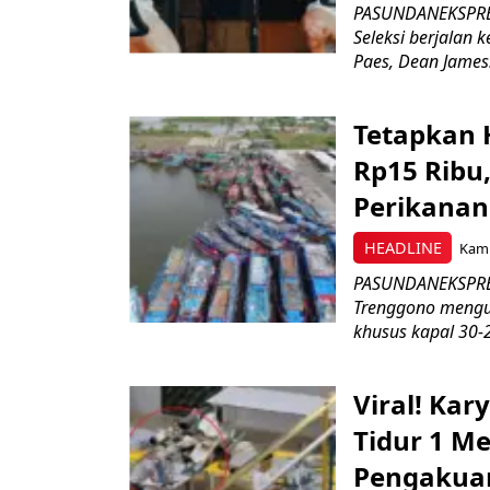
PASUNDANEKSPRES
Seleksi berjalan
Paes, Dean James.
Tetapkan 
Rp15 Ribu,
Perikanan
HEADLINE
Kami
PASUNDANEKSPRES
Trenggono meng
khusus kapal 30-2
Viral! Ka
Tidur 1 Me
Pengakua