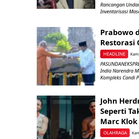
Rancangan Undan
Inventarisasi Mas
Prabowo d
Restorasi
HEADLINE
Kami
PASUNDANEKSPRES
India Narendra M
Kompleks Candi P
John Herd
Seperti Ta
Marc Klok 
OLAHRAGA
Kami