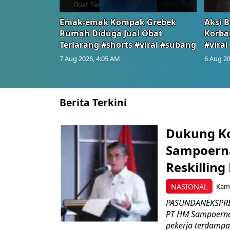
Emak-emak Kompak Grebek
Aksi B
Rumah Diduga Jual Obat
Korba
Terlarang #shorts #viral #subang
#viral
7 Aug 2026, 4:05 AM
6 Aug 20
Berita Terkini
Dukung K
Sampoerna
Reskilling
NASIONAL
Kami
PASUNDANEKSPRES
PT HM Sampoerna
pekerja terdampa