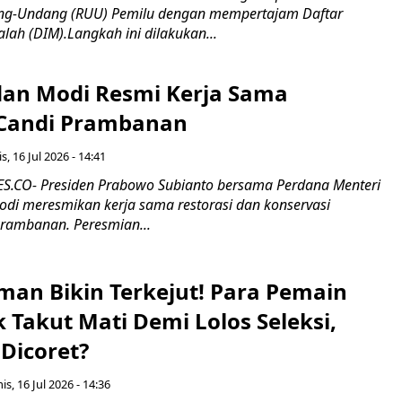
g-Undang (RUU) Pemilu dengan mempertajam Daftar
alah (DIM).Langkah ini dilakukan...
an Modi Resmi Kerja Sama
 Candi Prambanan
s, 16 Jul 2026 - 14:41
.CO- Presiden Prabowo Subianto bersama Perdana Menteri
odi meresmikan kerja sama restorasi dan konservasi
rambanan. Peresmian...
man Bikin Terkejut! Para Pemain
k Takut Mati Demi Lolos Seleksi,
Dicoret?
s, 16 Jul 2026 - 14:36