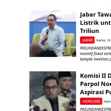
Jabar Tawa
Listrik un
Triliun
JABAR
Kamis, 16 
PASUNDANEKSPRES
insentif fiskal s
banyak investasi 
Komisi II
Parpol No
Aspirasi P
HEADLINE
Kami
PASUNDANKESPRES