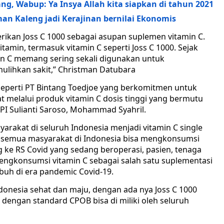
, Wabup: Ya Insya Allah kita siapkan di tahun 2021
n Kaleng jadi Kerajinan bernilai Ekonomis
erikan Joss C 1000 sebagai asupan suplemen vitamin C.
itamin, termasuk vitamin C seperti Joss C 1000. Sejak
in C memang sering sekali digunakan untuk
ulihkan sakit,” Christman Datubara
 seperti PT Bintang Toedjoe yang berkomitmen untuk
 melalui produk vitamin C dosis tinggi yang bermutu
PI Sulianti Saroso, Mohammad Syahril.
yarakat di seluruh Indonesia menjadi vitamin C single
 semua masyarakat di Indonesia bisa mengkonsumsi
ke RS Covid yang sedang beroperasi, pasien, tenaga
engkonsumsi vitamin C sebagai salah satu suplementasi
buh di era pandemic Covid-19.
donesia sehat dan maju, dengan ada nya Joss C 1000
 dengan standard CPOB bisa di miliki oleh seluruh