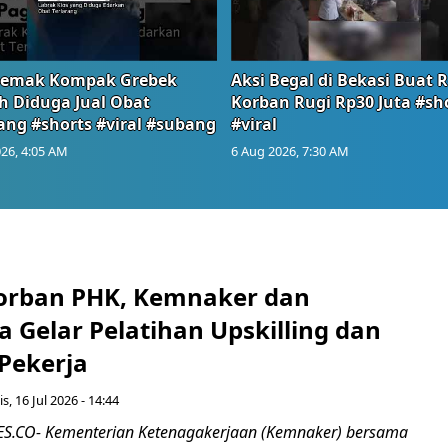
emak Kompak Grebek
Aksi Begal di Bekasi Buat 
 Diduga Jual Obat
Korban Rugi Rp30 Juta #sh
ang #shorts #viral #subang
#viral
26, 4:05 AM
6 Aug 2026, 7:30 AM
orban PHK, Kemnaker dan
 Gelar Pelatihan Upskilling dan
 Pekerja
s, 16 Jul 2026 - 14:44
.CO- Kementerian Ketenagakerjaan (Kemnaker) bersama