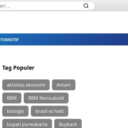
OTOMOTIF
Tag Populer
aktivitas ekonomi
Antam
BBM
BBM Nonsubsidi
biologis
brasil vs haiti
bupati purwakarta
Buyback