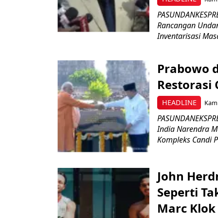
PASUNDANKESPRES
Rancangan Undan
Inventarisasi Mas
Prabowo d
Restorasi
HEADLINE
Kami
PASUNDANEKSPRES
India Narendra M
Kompleks Candi P
John Herd
Seperti Ta
Marc Klok 