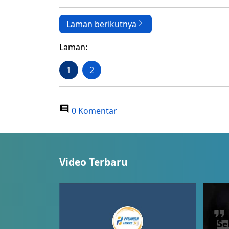
Laman berikutnya
Laman:
1
2
0 Komentar
Video Terbaru