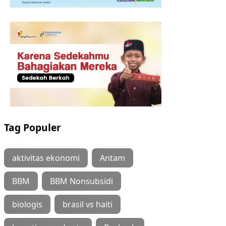
Tag Populer
aktivitas ekonomi
Antam
BBM
BBM Nonsubsidi
biologis
brasil vs haiti