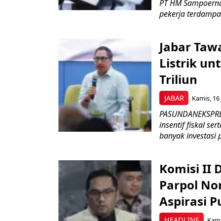
PT HM Sampoerna
pekerja terdampa
Jabar Tawa
Listrik un
Triliun
JABAR
Kamis, 16 
PASUNDANEKSPRES
insentif fiskal s
banyak investasi 
Komisi II
Parpol No
Aspirasi P
HEADLINE
Kami