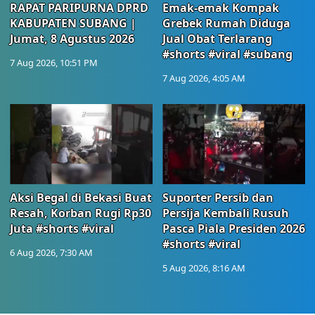
RAPAT PARIPURNA DPRD
Emak-emak Kompak
KABUPATEN SUBANG |
Grebek Rumah Diduga
Jumat, 8 Agustus 2026
Jual Obat Terlarang
#shorts #viral #subang
7 Aug 2026, 10:51 PM
7 Aug 2026, 4:05 AM
Aksi Begal di Bekasi Buat
Suporter Persib dan
Resah, Korban Rugi Rp30
Persija Kembali Rusuh
Juta #shorts #viral
Pasca Piala Presiden 2026
#shorts #viral
6 Aug 2026, 7:30 AM
5 Aug 2026, 8:16 AM