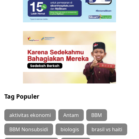
Tag Populer
aktivitas ekonomi
Antam
BBM
BBM Nonsubsidi
biologis
brasil vs haiti