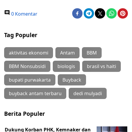
0 Komentar
Tag Populer
aktivitas ekonomi
Antam
BBM
BBM Nonsubsidi
biologis
brasil vs haiti
bupati purwakarta
Buyback
buyback antam terbaru
dedi mulyadi
Berita Populer
Dukung Korban PHK, Kemnaker dan