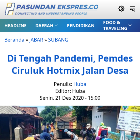
FOOD &
HEADLINE
DAERAH
PENDIDIKAN
TRAVELING
Beranda
»
JABAR
»
SUBANG
Di Tengah Pandemi, Pemdes
Ciruluk Hotmix Jalan Desa
Penulis:
Huba
Editor: Huba
Senin, 21 Des 2020 - 15:00