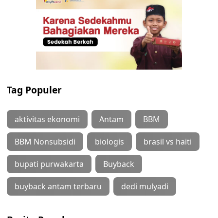
Tag Populer
aktivitas ekonomi
Antam
BBM
BBM Nonsubsidi
biologis
brasil vs haiti
bupati purwakarta
Buyback
buyback antam terbaru
dedi mulyadi