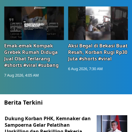
Emak-emak Kompak
Aksi Begal di Bekasi Buat
Grebek Rumah Diduga
Resah, Korban Rugi Rp30
Jual Obat Terlarang
Juta #shorts #viral
#shorts #viral #subang
6 Aug 2026, 7:30 AM
7 Aug 2026, 4:05 AM
Berita Terkini
Dukung Korban PHK, Kemnaker dan
Sampoerna Gelar Pelatihan
Upskilling dan Reskilling Pekerja