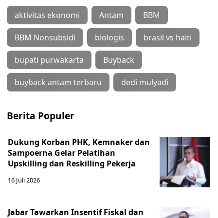
aktivitas ekonomi
Antam
BBM
BBM Nonsubsidi
biologis
brasil vs haiti
bupati purwakarta
Buyback
buyback antam terbaru
dedi mulyadi
Berita Populer
Dukung Korban PHK, Kemnaker dan
Sampoerna Gelar Pelatihan
Upskilling dan Reskilling Pekerja
16 Juli 2026
Jabar Tawarkan Insentif Fiskal dan