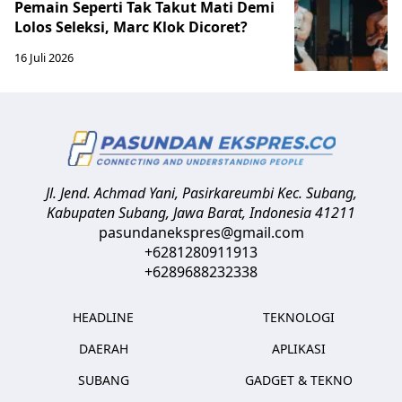
Pemain Seperti Tak Takut Mati Demi
Lolos Seleksi, Marc Klok Dicoret?
16 Juli 2026
Jl. Jend. Achmad Yani, Pasirkareumbi
Kec. Subang,
Kabupaten Subang, Jawa Barat
,
Indonesia
41211
pasundanekspres@gmail.com
+6281280911913
+6289688232338
HEADLINE
TEKNOLOGI
DAERAH
APLIKASI
SUBANG
GADGET & TEKNO