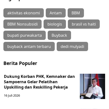
aktivitas ekonomi
Antam
BBM
BBM Nonsubsidi
biologis
brasil vs haiti
bupati purwakarta
Buyback
buyback antam terbaru
dedi mulyadi
Berita Populer
Dukung Korban PHK, Kemnaker dan
Sampoerna Gelar Pelatihan
Upskilling dan Reskilling Pekerja
16 Juli 2026