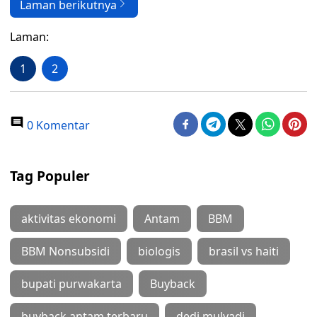
Laman berikutnya
Laman:
1
2
0 Komentar
Tag Populer
aktivitas ekonomi
Antam
BBM
BBM Nonsubsidi
biologis
brasil vs haiti
bupati purwakarta
Buyback
buyback antam terbaru
dedi mulyadi