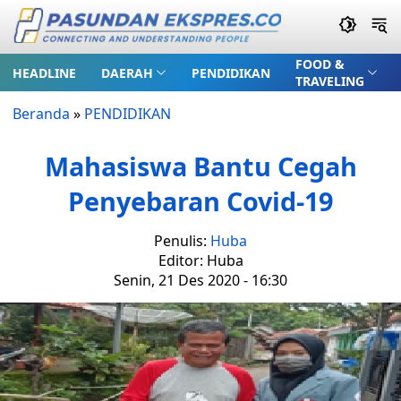
FOOD &
HEADLINE
DAERAH
PENDIDIKAN
TRAVELING
Beranda
»
PENDIDIKAN
Mahasiswa Bantu Cegah
Penyebaran Covid-19
Penulis:
Huba
Editor: Huba
Senin, 21 Des 2020 - 16:30