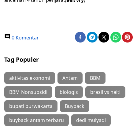
ancaman 4 tahun penjara.(
aef/vry
)
0 Komentar
Tag Populer
aktivitas ekonomi
Antam
BBM
BBM Nonsubsidi
biologis
brasil vs haiti
bupati purwakarta
Buyback
buyback antam terbaru
dedi mulyadi