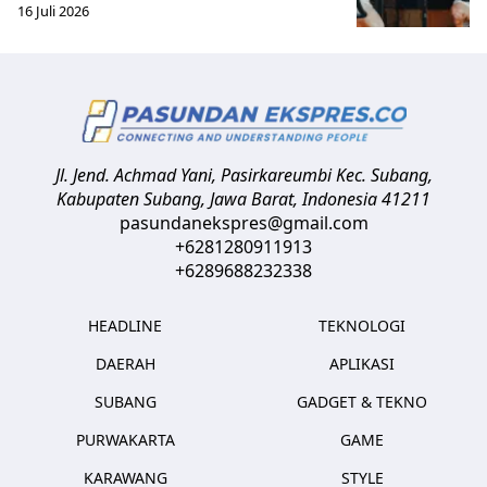
16 Juli 2026
Jl. Jend. Achmad Yani, Pasirkareumbi
Kec. Subang,
Kabupaten Subang, Jawa Barat
,
Indonesia
41211
pasundanekspres@gmail.com
+6281280911913
+6289688232338
HEADLINE
TEKNOLOGI
DAERAH
APLIKASI
SUBANG
GADGET & TEKNO
PURWAKARTA
GAME
KARAWANG
STYLE