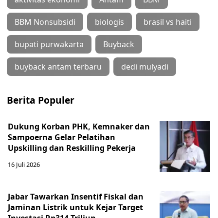
BBM Nonsubsidi
biologis
brasil vs haiti
bupati purwakarta
Buyback
buyback antam terbaru
dedi mulyadi
Berita Populer
Dukung Korban PHK, Kemnaker dan
Sampoerna Gelar Pelatihan
Upskilling dan Reskilling Pekerja
16 Juli 2026
Jabar Tawarkan Insentif Fiskal dan
Jaminan Listrik untuk Kejar Target
Investasi Rp314 Triliun