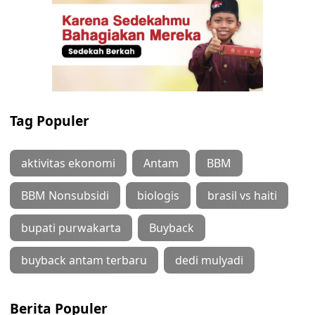
Tag Populer
aktivitas ekonomi
Antam
BBM
BBM Nonsubsidi
biologis
brasil vs haiti
bupati purwakarta
Buyback
buyback antam terbaru
dedi mulyadi
Berita Populer