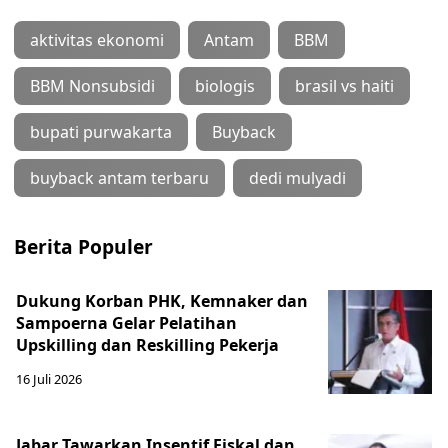
aktivitas ekonomi
Antam
BBM
BBM Nonsubsidi
biologis
brasil vs haiti
bupati purwakarta
Buyback
buyback antam terbaru
dedi mulyadi
Berita Populer
Dukung Korban PHK, Kemnaker dan
Sampoerna Gelar Pelatihan
Upskilling dan Reskilling Pekerja
16 Juli 2026
Jabar Tawarkan Insentif Fiskal dan