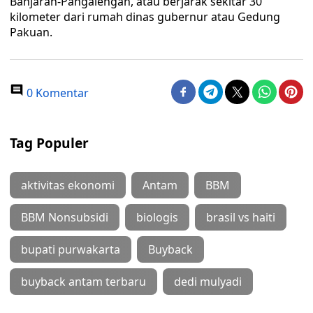
Banjaran-Pangalengan, atau berjarak sekitar 30
kilometer dari rumah dinas gubernur atau Gedung
Pakuan.
0 Komentar
Tag Populer
aktivitas ekonomi
Antam
BBM
BBM Nonsubsidi
biologis
brasil vs haiti
bupati purwakarta
Buyback
buyback antam terbaru
dedi mulyadi