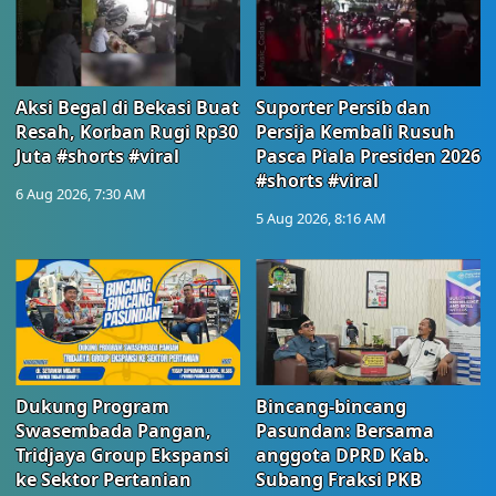
Aksi Begal di Bekasi Buat
Suporter Persib dan
Resah, Korban Rugi Rp30
Persija Kembali Rusuh
Juta #shorts #viral
Pasca Piala Presiden 2026
#shorts #viral
6 Aug 2026, 7:30 AM
5 Aug 2026, 8:16 AM
Dukung Program
Bincang-bincang
Swasembada Pangan,
Pasundan: Bersama
Tridjaya Group Ekspansi
anggota DPRD Kab.
ke Sektor Pertanian
Subang Fraksi PKB