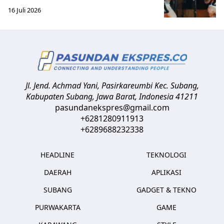
16 Juli 2026
Jl. Jend. Achmad Yani, Pasirkareumbi
Kec. Subang,
Kabupaten Subang, Jawa Barat
,
Indonesia
41211
pasundanekspres@gmail.com
+6281280911913
+6289688232338
HEADLINE
TEKNOLOGI
DAERAH
APLIKASI
SUBANG
GADGET & TEKNO
PURWAKARTA
GAME