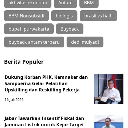
aktivitas ekonomi
Antam
BBM
BBM Nonsubsidi
biologis
brasil vs haiti
bupati purwakarta
Buyback
buyback antam terbaru
dedi mulyadi
Berita Populer
Dukung Korban PHK, Kemnaker dan
Sampoerna Gelar Pelatihan
Upskilling dan Reskilling Pekerja
16 Juli 2026
Jabar Tawarkan Insentif Fiskal dan
Jaminan Listrik untuk Kejar Target