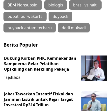
BBM Nonsubsidi
biologis
brasil vs haiti
bupati purwakarta
Buyback
buyback antam terbaru
dedi mulyadi
Berita Populer
Dukung Korban PHK, Kemnaker dan
Sampoerna Gelar Pelatihan
Upskilling dan Reskilling Pekerja
16 Juli 2026
Jabar Tawarkan Insentif Fiskal dan
Jaminan Listrik untuk Kejar Target
Investasi Rp314 Triliun