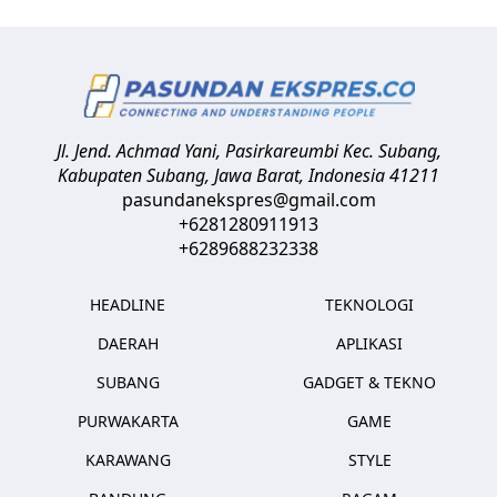
Jl. Jend. Achmad Yani, Pasirkareumbi
Kec. Subang,
Kabupaten Subang, Jawa Barat
,
Indonesia
41211
pasundanekspres@gmail.com
+6281280911913
+6289688232338
HEADLINE
TEKNOLOGI
DAERAH
APLIKASI
SUBANG
GADGET & TEKNO
PURWAKARTA
GAME
KARAWANG
STYLE