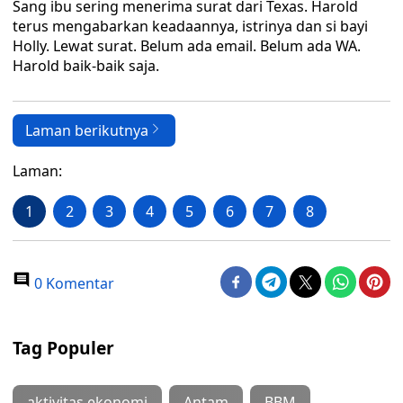
Sang ibu sering menerima surat dari Texas. Harold
terus mengabarkan keadaannya, istrinya dan si bayi
Holly. Lewat surat. Belum ada email. Belum ada WA.
Harold baik-baik saja.
Laman berikutnya
Laman:
1
2
3
4
5
6
7
8
0 Komentar
Tag Populer
aktivitas ekonomi
Antam
BBM