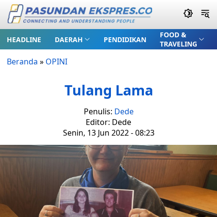
FOOD &
HEADLINE
DAERAH
PENDIDIKAN
TRAVELING
Beranda
»
OPINI
Tulang Lama
Penulis:
Dede
Editor: Dede
Senin, 13 Jun 2022 - 08:23