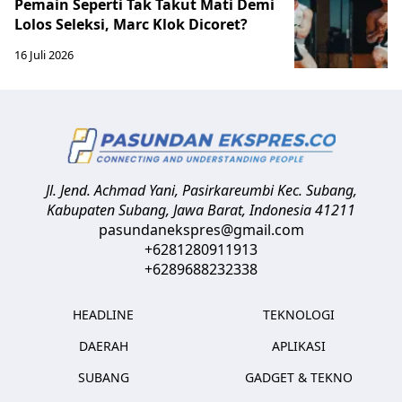
Pemain Seperti Tak Takut Mati Demi
Lolos Seleksi, Marc Klok Dicoret?
16 Juli 2026
Jl. Jend. Achmad Yani, Pasirkareumbi
Kec. Subang,
Kabupaten Subang, Jawa Barat
,
Indonesia
41211
pasundanekspres@gmail.com
+6281280911913
+6289688232338
HEADLINE
TEKNOLOGI
DAERAH
APLIKASI
SUBANG
GADGET & TEKNO