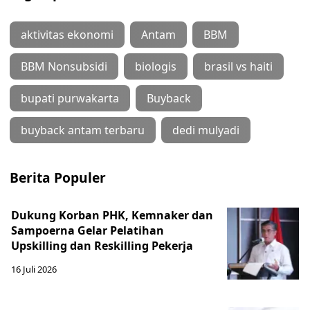
aktivitas ekonomi
Antam
BBM
BBM Nonsubsidi
biologis
brasil vs haiti
bupati purwakarta
Buyback
buyback antam terbaru
dedi mulyadi
Berita Populer
Dukung Korban PHK, Kemnaker dan
Sampoerna Gelar Pelatihan
Upskilling dan Reskilling Pekerja
16 Juli 2026