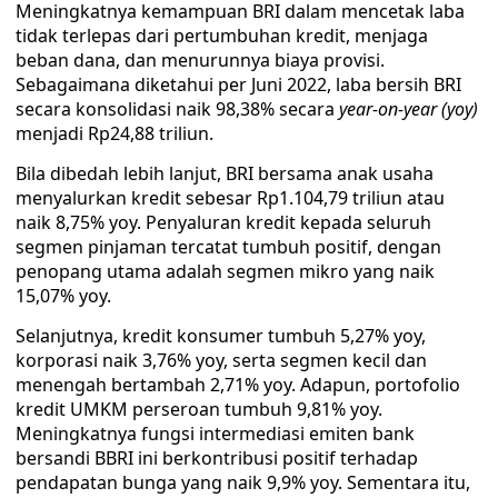
Meningkatnya kemampuan BRI dalam mencetak laba
tidak terlepas dari pertumbuhan kredit, menjaga
beban dana, dan menurunnya biaya provisi.
Sebagaimana diketahui per Juni 2022, laba bersih BRI
secara konsolidasi naik 98,38% secara
year-on-year
(yoy)
menjadi Rp24,88 triliun.
Bila dibedah lebih lanjut, BRI bersama anak usaha
menyalurkan kredit sebesar Rp1.104,79 triliun atau
naik 8,75% yoy. Penyaluran kredit kepada seluruh
segmen pinjaman tercatat tumbuh positif, dengan
penopang utama adalah segmen mikro yang naik
15,07% yoy.
Selanjutnya, kredit konsumer tumbuh 5,27% yoy,
korporasi naik 3,76% yoy, serta segmen kecil dan
menengah bertambah 2,71% yoy. Adapun, portofolio
kredit UMKM perseroan tumbuh 9,81% yoy.
Meningkatnya fungsi intermediasi emiten bank
bersandi BBRI ini berkontribusi positif terhadap
pendapatan bunga yang naik 9,9% yoy. Sementara itu,