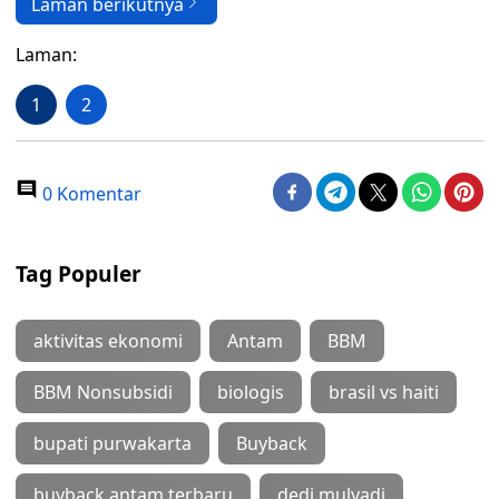
Laman berikutnya
Laman:
1
2
0 Komentar
Tag Populer
aktivitas ekonomi
Antam
BBM
BBM Nonsubsidi
biologis
brasil vs haiti
bupati purwakarta
Buyback
buyback antam terbaru
dedi mulyadi