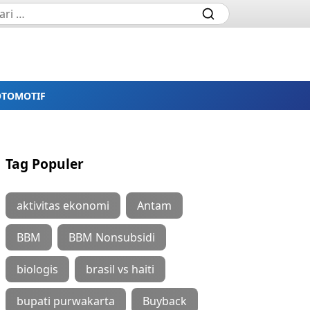
OTOMOTIF
Tag Populer
aktivitas ekonomi
Antam
BBM
BBM Nonsubsidi
biologis
brasil vs haiti
bupati purwakarta
Buyback