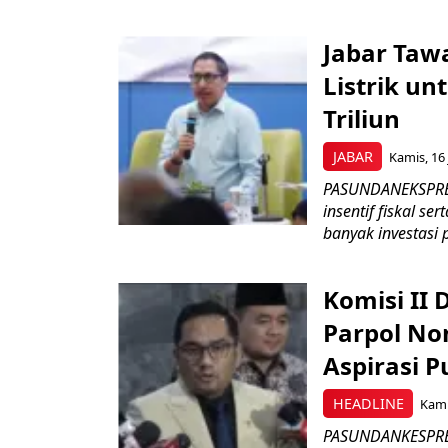
Jabar Tawa
Listrik un
Triliun
JABAR
Kamis, 16 
PASUNDANEKSPRES
insentif fiskal s
banyak investasi 
Komisi II
Parpol No
Aspirasi P
HEADLINE
Kami
PASUNDANKESPRES