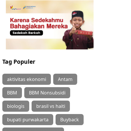
Tag Populer
aktivitas ekonomi
Antam
BBM
BBM Nonsubsidi
biologis
brasil vs haiti
bupati purwakarta
Buyback