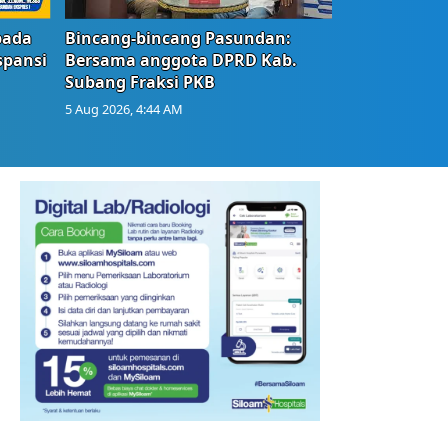
bada
Bincang-bincang Pasundan:
spansi
Bersama anggota DPRD Kab.
Subang Fraksi PKB
5 Aug 2026, 4:44 AM