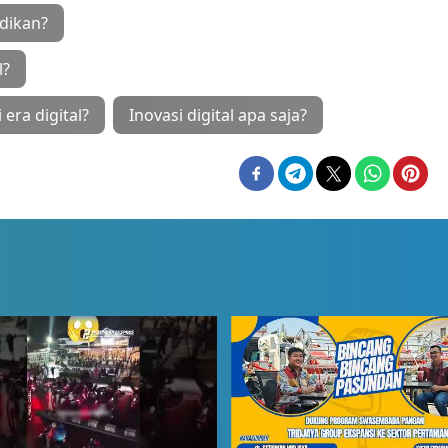
idikan?
l?
era digital?
Inovasi digital apa saja?