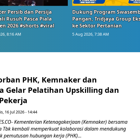
er Persib dan Persija
Dukung Program Swasem
li Rusuh Pasca Piala
Pangan, Tridjaya Group Ek
en 2026 #shorts #viral
ke Sektor Pertanian
26, 8:16 AM
5 Aug 2026, 7:38 AM
orban PHK, Kemnaker dan
 Gelar Pelatihan Upskilling dan
 Pekerja
s, 16 Jul 2026 - 14:44
.CO- Kementerian Ketenagakerjaan (Kemnaker) bersama
 Tbk kembali memperkuat kolaborasi dalam mendukung
k pemutusan hubungan kerja (PHK)...