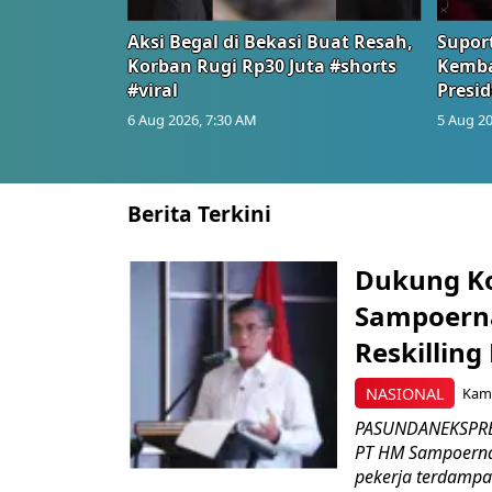
Aksi Begal di Bekasi Buat Resah,
Suport
Korban Rugi Rp30 Juta #shorts
Kemba
#viral
Presid
6 Aug 2026, 7:30 AM
5 Aug 20
Berita Terkini
Dukung K
Sampoerna
Reskilling
NASIONAL
Kami
PASUNDANEKSPRES
PT HM Sampoerna
pekerja terdampa