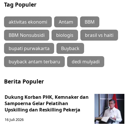
Tag Populer
aktivitas ekonomi
Antam
BBM
BBM Nonsubsidi
biologis
brasil vs haiti
bupati purwakarta
Buyback
buyback antam terbaru
dedi mulyadi
Berita Populer
Dukung Korban PHK, Kemnaker dan
Sampoerna Gelar Pelatihan
Upskilling dan Reskilling Pekerja
16 Juli 2026