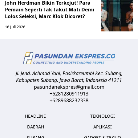
John Herdman Bikin Terkejut! Para
Pemain Seperti Tak Takut Mati Demi
Lolos Seleksi, Marc Klok Dicoret?
16 Juli 2026
Jl. Jend. Achmad Yani, Pasirkareumbi
Kec. Subang,
Kabupaten Subang, Jawa Barat
,
Indonesia
41211
pasundanekspres@gmail.com
+6281280911913
+6289688232338
HEADLINE
TEKNOLOGI
DAERAH
APLIKASI
SUBANG
GADGET & TEKNO