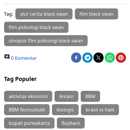
Tag:
alur cerita black swan
film black swan
film psikologi black swan
sinopsis film psikologi black swan
0 Komentar
Tag Populer
aktivitas ekonomi
Antam
BBM
BBM Nonsubsidi
biologis
brasil vs haiti
bupati purwakarta
Buyback