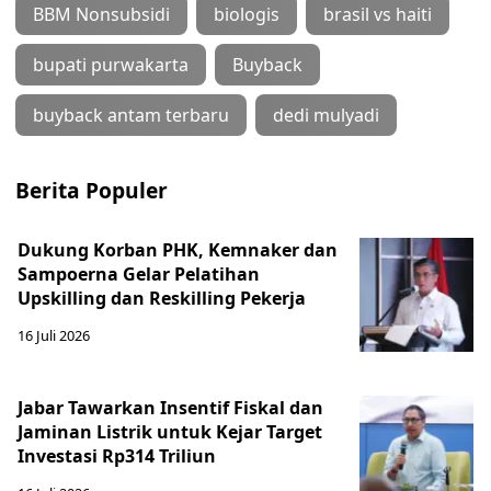
BBM Nonsubsidi
biologis
brasil vs haiti
bupati purwakarta
Buyback
buyback antam terbaru
dedi mulyadi
Berita Populer
Dukung Korban PHK, Kemnaker dan
Sampoerna Gelar Pelatihan
Upskilling dan Reskilling Pekerja
16 Juli 2026
Jabar Tawarkan Insentif Fiskal dan
Jaminan Listrik untuk Kejar Target
Investasi Rp314 Triliun