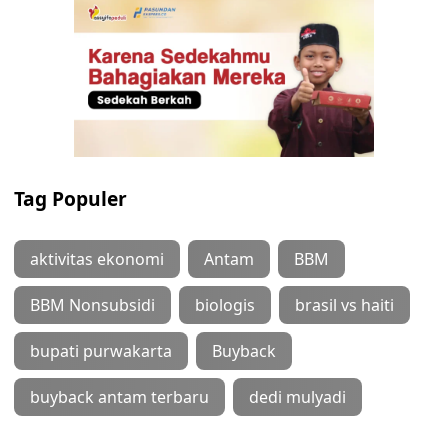
Tag Populer
aktivitas ekonomi
Antam
BBM
BBM Nonsubsidi
biologis
brasil vs haiti
bupati purwakarta
Buyback
buyback antam terbaru
dedi mulyadi