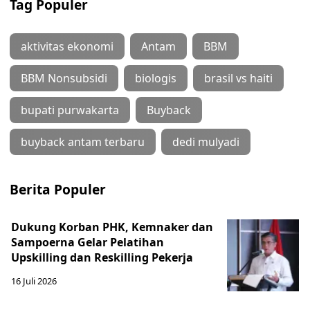
Tag Populer
aktivitas ekonomi
Antam
BBM
BBM Nonsubsidi
biologis
brasil vs haiti
bupati purwakarta
Buyback
buyback antam terbaru
dedi mulyadi
Berita Populer
Dukung Korban PHK, Kemnaker dan
Sampoerna Gelar Pelatihan
Upskilling dan Reskilling Pekerja
16 Juli 2026