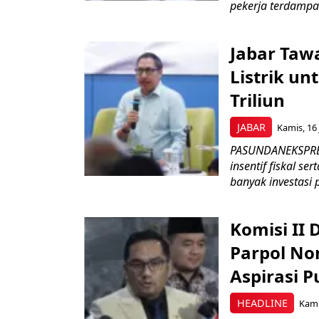
pekerja terdampa
Jabar Tawa
Listrik un
Triliun
JABAR
Kamis, 16 
PASUNDANEKSPRES
insentif fiskal s
banyak investasi 
Komisi II
Parpol No
Aspirasi P
HEADLINE
Kami