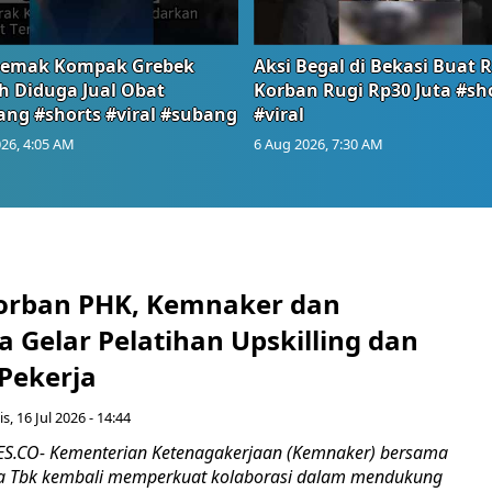
emak Kompak Grebek
Aksi Begal di Bekasi Buat 
 Diduga Jual Obat
Korban Rugi Rp30 Juta #sh
ang #shorts #viral #subang
#viral
26, 4:05 AM
6 Aug 2026, 7:30 AM
orban PHK, Kemnaker dan
 Gelar Pelatihan Upskilling dan
 Pekerja
s, 16 Jul 2026 - 14:44
.CO- Kementerian Ketenagakerjaan (Kemnaker) bersama
 Tbk kembali memperkuat kolaborasi dalam mendukung