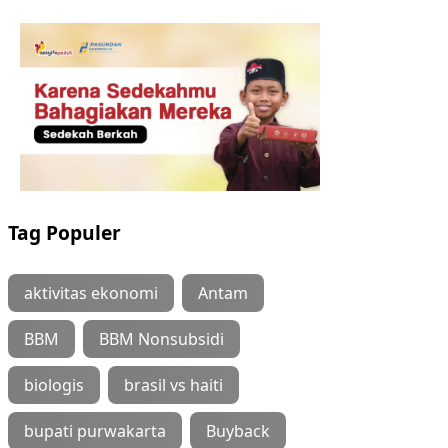
Tag Populer
aktivitas ekonomi
Antam
BBM
BBM Nonsubsidi
biologis
brasil vs haiti
bupati purwakarta
Buyback