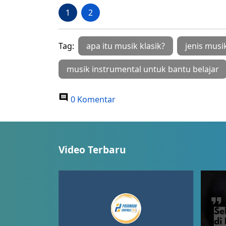
1
2
Tag:
apa itu musik klasik?
jenis musi
musik instrumental untuk bantu belajar
0 Komentar
Video Terbaru