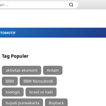
OTOMOTIF
Tag Populer
aktivitas ekonomi
Antam
BBM
BBM Nonsubsidi
biologis
brasil vs haiti
bupati purwakarta
Buyback