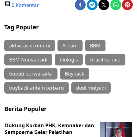
0 Komentar
Tag Populer
aktivitas ekonomi
Antam
BBM
BBM Nonsubsidi
biologis
brasil vs haiti
bupati purwakarta
Buyback
buyback antam terbaru
dedi mulyadi
Berita Populer
Dukung Korban PHK, Kemnaker dan
Sampoerna Gelar Pelatihan