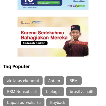
Tag Populer
aktivitas ekonomi
Antam
BBM
BBM Nonsubsidi
biologis
brasil vs haiti
bupati purwakarta
Buyback