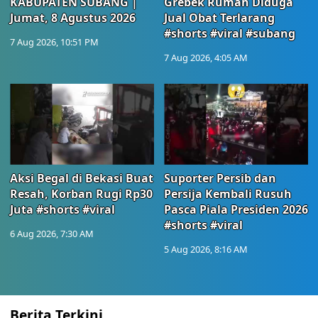
KABUPATEN SUBANG |
Grebek Rumah Diduga
Jumat, 8 Agustus 2026
Jual Obat Terlarang
#shorts #viral #subang
7 Aug 2026, 10:51 PM
7 Aug 2026, 4:05 AM
Aksi Begal di Bekasi Buat
Suporter Persib dan
Resah, Korban Rugi Rp30
Persija Kembali Rusuh
Juta #shorts #viral
Pasca Piala Presiden 2026
#shorts #viral
6 Aug 2026, 7:30 AM
5 Aug 2026, 8:16 AM
Berita Terkini