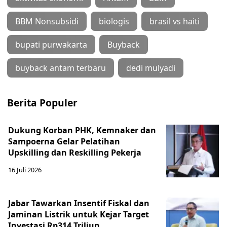
BBM Nonsubsidi
biologis
brasil vs haiti
bupati purwakarta
Buyback
buyback antam terbaru
dedi mulyadi
Berita Populer
Dukung Korban PHK, Kemnaker dan
Sampoerna Gelar Pelatihan
Upskilling dan Reskilling Pekerja
16 Juli 2026
Jabar Tawarkan Insentif Fiskal dan
Jaminan Listrik untuk Kejar Target
Investasi Rp314 Triliun