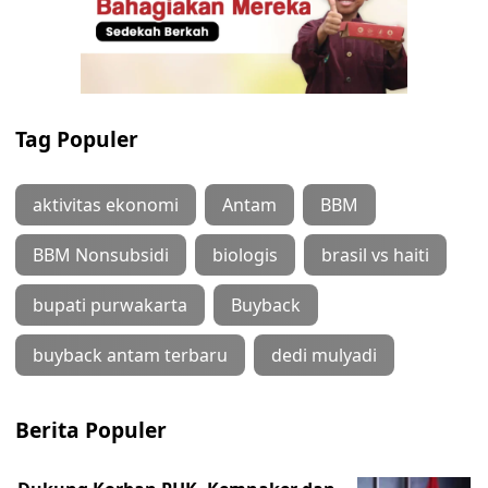
Tag Populer
aktivitas ekonomi
Antam
BBM
BBM Nonsubsidi
biologis
brasil vs haiti
bupati purwakarta
Buyback
buyback antam terbaru
dedi mulyadi
Berita Populer