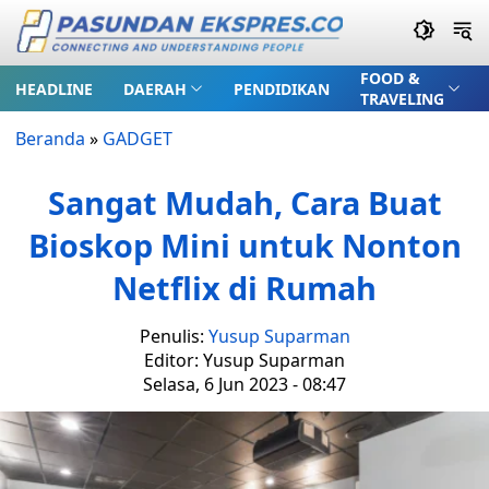
FOOD &
HEADLINE
DAERAH
PENDIDIKAN
TRAVELING
Beranda
»
GADGET
Sangat Mudah, Cara Buat
Bioskop Mini untuk Nonton
Netflix di Rumah
Penulis:
Yusup Suparman
Editor: Yusup Suparman
Selasa, 6 Jun 2023 - 08:47