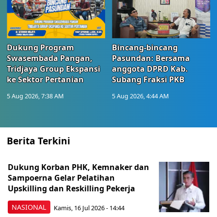
Dukung Program
Bincang-bincang
Swasembada Pangan,
Pasundan: Bersama
Tridjaya Group Ekspansi
anggota DPRD Kab.
ke Sektor Pertanian
Subang Fraksi PKB
5 Aug 2026, 7:38 AM
5 Aug 2026, 4:44 AM
Berita Terkini
Dukung Korban PHK, Kemnaker dan
Sampoerna Gelar Pelatihan
Upskilling dan Reskilling Pekerja
NASIONAL
Kamis, 16 Jul 2026 - 14:44