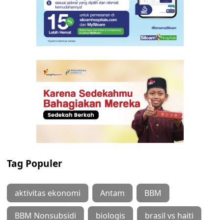
Tag Populer
aktivitas ekonomi
Antam
BBM
BBM Nonsubsidi
biologis
brasil vs haiti