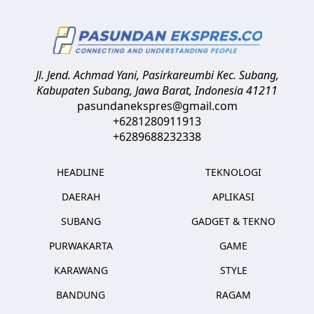
Jl. Jend. Achmad Yani, Pasirkareumbi
Kec. Subang,
Kabupaten Subang, Jawa Barat
,
Indonesia
41211
pasundanekspres@gmail.com
+6281280911913
+6289688232338
HEADLINE
TEKNOLOGI
DAERAH
APLIKASI
SUBANG
GADGET & TEKNO
PURWAKARTA
GAME
KARAWANG
STYLE
BANDUNG
RAGAM