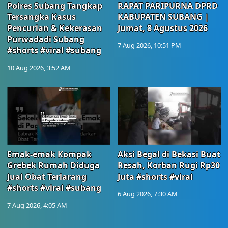
Polres Subang Tangkap
RAPAT PARIPURNA DPRD
Tersangka Kasus
KABUPATEN SUBANG |
Pencurian & Kekerasan
Jumat, 8 Agustus 2026
Purwadadi Subang
7 Aug 2026, 10:51 PM
#shorts #viral #subang
10 Aug 2026, 3:52 AM
Emak-emak Kompak
Aksi Begal di Bekasi Buat
Grebek Rumah Diduga
Resah, Korban Rugi Rp30
Jual Obat Terlarang
Juta #shorts #viral
#shorts #viral #subang
6 Aug 2026, 7:30 AM
7 Aug 2026, 4:05 AM