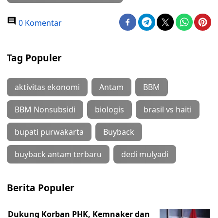
0 Komentar
Tag Populer
aktivitas ekonomi
Antam
BBM
BBM Nonsubsidi
biologis
brasil vs haiti
bupati purwakarta
Buyback
buyback antam terbaru
dedi mulyadi
Berita Populer
Dukung Korban PHK, Kemnaker dan