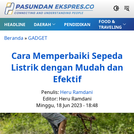
FOOD &
HEADLINE
DAERAH
PENDIDIKAN
TRAVELING
Beranda
»
GADGET
Cara Memperbaiki Sepeda
Listrik dengan Mudah dan
Efektif
Penulis:
Heru Ramdani
Editor: Heru Ramdani
Minggu, 18 Jun 2023 - 18:48