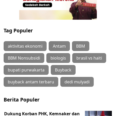
Tag Populer
aktivitas ekonomi
Antam
BBM
BBM Nonsubsidi
biologis
brasil vs haiti
bupati purwakarta
Buyback
buyback antam terbaru
dedi mulyadi
Berita Populer
Dukung Korban PHK, Kemnaker dan