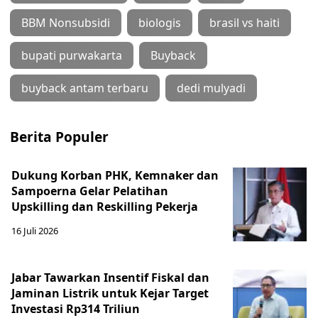
BBM Nonsubsidi
biologis
brasil vs haiti
bupati purwakarta
Buyback
buyback antam terbaru
dedi mulyadi
Berita Populer
Dukung Korban PHK, Kemnaker dan
Sampoerna Gelar Pelatihan
Upskilling dan Reskilling Pekerja
16 Juli 2026
Jabar Tawarkan Insentif Fiskal dan
Jaminan Listrik untuk Kejar Target
Investasi Rp314 Triliun