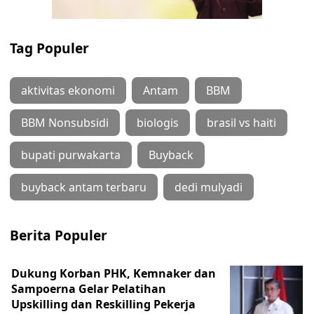
Tag Populer
aktivitas ekonomi
Antam
BBM
BBM Nonsubsidi
biologis
brasil vs haiti
bupati purwakarta
Buyback
buyback antam terbaru
dedi mulyadi
Berita Populer
Dukung Korban PHK, Kemnaker dan
Sampoerna Gelar Pelatihan
Upskilling dan Reskilling Pekerja