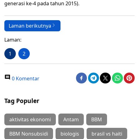
generasi ke-4 pada tahun 2015).
Laman berikutnya
Laman:
1
2
0 Komentar
Tag Populer
aktivitas ekonomi
Antam
BBM
BBM Nonsubsidi
biologis
brasil vs haiti