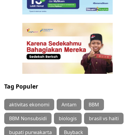
Tag Populer
aktivitas ekonomi
Antam
BBM
BBM Nonsubsidi
biologis
brasil vs haiti
bupati purwakarta
Buyback