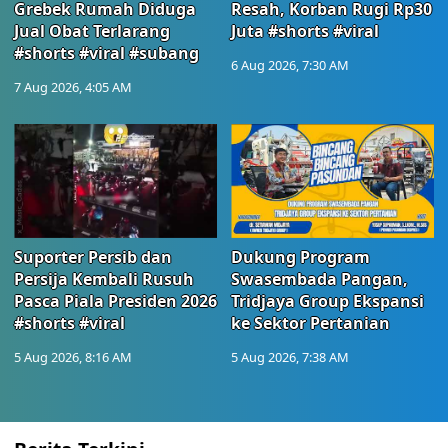
Grebek Rumah Diduga
Resah, Korban Rugi Rp30
Jual Obat Terlarang
Juta #shorts #viral
#shorts #viral #subang
6 Aug 2026, 7:30 AM
7 Aug 2026, 4:05 AM
Suporter Persib dan
Dukung Program
Persija Kembali Rusuh
Swasembada Pangan,
Pasca Piala Presiden 2026
Tridjaya Group Ekspansi
#shorts #viral
ke Sektor Pertanian
5 Aug 2026, 8:16 AM
5 Aug 2026, 7:38 AM