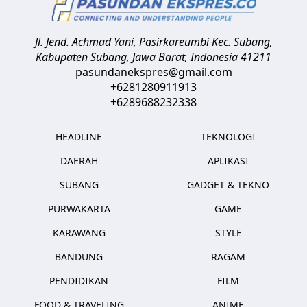
Jl. Jend. Achmad Yani, Pasirkareumbi
Kec. Subang,
Kabupaten Subang, Jawa Barat
,
Indonesia
41211
pasundanekspres@gmail.com
+6281280911913
+6289688232338
HEADLINE
TEKNOLOGI
DAERAH
APLIKASI
SUBANG
GADGET & TEKNO
PURWAKARTA
GAME
KARAWANG
STYLE
BANDUNG
RAGAM
PENDIDIKAN
FILM
FOOD & TRAVELING
ANIME