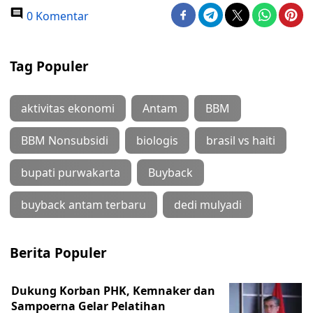
0 Komentar
Tag Populer
aktivitas ekonomi
Antam
BBM
BBM Nonsubsidi
biologis
brasil vs haiti
bupati purwakarta
Buyback
buyback antam terbaru
dedi mulyadi
Berita Populer
Dukung Korban PHK, Kemnaker dan
Sampoerna Gelar Pelatihan