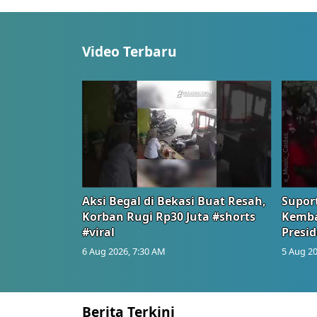
Video Terbaru
Aksi Begal di Bekasi Buat Resah,
Suport
Korban Rugi Rp30 Juta #shorts
Kemba
#viral
Presid
6 Aug 2026, 7:30 AM
5 Aug 20
Berita Terkini