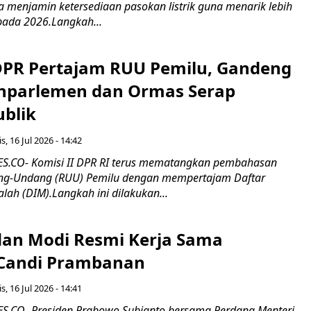
erta menjamin ketersediaan pasokan listrik guna menarik lebih
pada 2026.Langkah...
 DPR Pertajam RUU Pemilu, Gandeng
nparlemen dan Ormas Serap
ublik
s, 16 Jul 2026 - 14:42
.CO- Komisi II DPR RI terus mematangkan pembahasan
g-Undang (RUU) Pemilu dengan mempertajam Daftar
alah (DIM).Langkah ini dilakukan...
an Modi Resmi Kerja Sama
 Candi Prambanan
s, 16 Jul 2026 - 14:41
.CO- Presiden Prabowo Subianto bersama Perdana Menteri