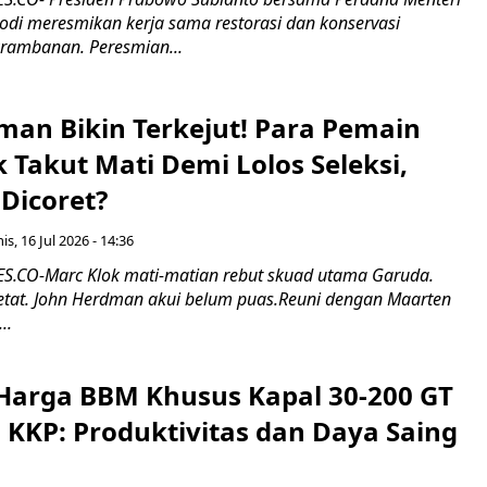
odi meresmikan kerja sama restorasi dan konservasi
rambanan. Peresmian...
man Bikin Terkejut! Para Pemain
k Takut Mati Demi Lolos Seleksi,
Dicoret?
s, 16 Jul 2026 - 14:36
.CO-Marc Klok mati-matian rebut skuad utama Garuda.
 ketat. John Herdman akui belum puas.Reuni dengan Maarten
..
Harga BBM Khusus Kapal 30-200 GT
 KKP: Produktivitas dan Daya Saing