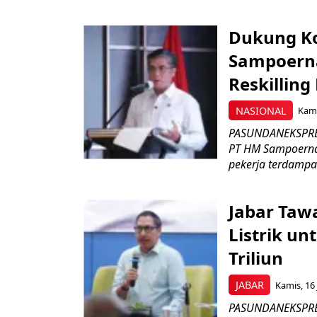
Dukung K
Sampoerna
Reskilling
NASIONAL
Kami
PASUNDANEKSPRES
PT HM Sampoerna
pekerja terdampa
Jabar Tawa
Listrik un
Triliun
JABAR
Kamis, 16 
PASUNDANEKSPRES