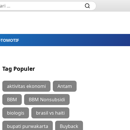
OTOMOTIF
Tag Populer
aktivitas ekonomi
Antam
BBM
BBM Nonsubsidi
biologis
brasil vs haiti
bupati purwakarta
Buyback