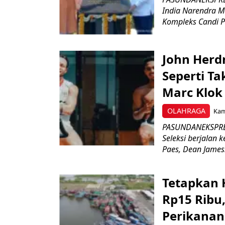
India Narendra M
Kompleks Candi P
John Herd
Seperti Ta
Marc Klok 
OLAHRAGA
Kami
PASUNDANEKSPRES
Seleksi berjalan
Paes, Dean James.
Tetapkan 
Rp15 Ribu,
Perikanan