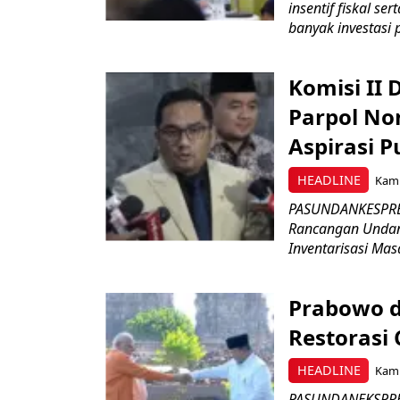
insentif fiskal s
banyak investasi 
Komisi II
Parpol No
Aspirasi P
HEADLINE
Kami
PASUNDANKESPRES
Rancangan Undan
Inventarisasi Mas
Prabowo d
Restorasi
HEADLINE
Kami
PASUNDANEKSPRES