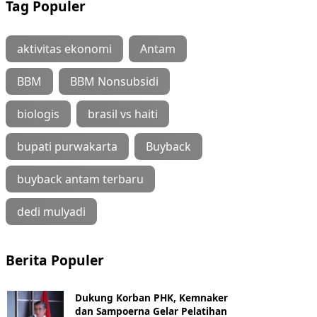
Tag Populer
aktivitas ekonomi
Antam
BBM
BBM Nonsubsidi
biologis
brasil vs haiti
bupati purwakarta
Buyback
buyback antam terbaru
dedi mulyadi
Berita Populer
Dukung Korban PHK, Kemnaker
dan Sampoerna Gelar Pelatihan