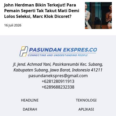
John Herdman Bikin Terkejut! Para
Pemain Seperti Tak Takut Mati Demi
Lolos Seleksi, Marc Klok Dicoret?
16 Juli 2026
Jl. Jend. Achmad Yani, Pasirkareumbi
Kec. Subang,
Kabupaten Subang, Jawa Barat
,
Indonesia
41211
pasundanekspres@gmail.com
+6281280911913
+6289688232338
HEADLINE
TEKNOLOGI
DAERAH
APLIKASI