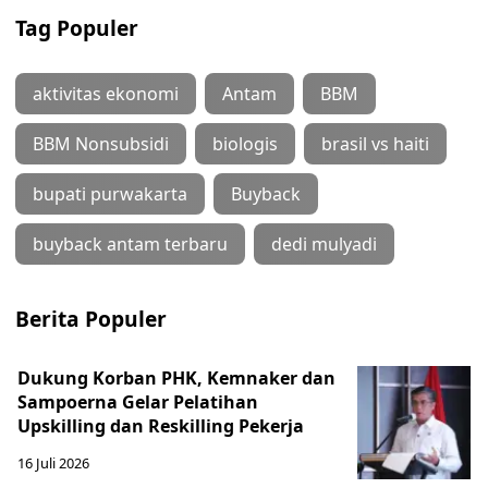
Tag Populer
aktivitas ekonomi
Antam
BBM
BBM Nonsubsidi
biologis
brasil vs haiti
bupati purwakarta
Buyback
buyback antam terbaru
dedi mulyadi
Berita Populer
Dukung Korban PHK, Kemnaker dan
Sampoerna Gelar Pelatihan
Upskilling dan Reskilling Pekerja
16 Juli 2026