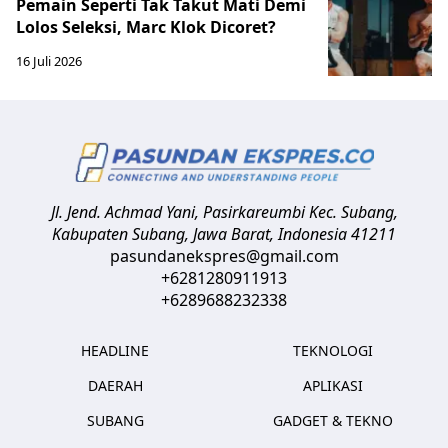
Pemain Seperti Tak Takut Mati Demi
Lolos Seleksi, Marc Klok Dicoret?
16 Juli 2026
Jl. Jend. Achmad Yani, Pasirkareumbi
Kec. Subang,
Kabupaten Subang, Jawa Barat
,
Indonesia
41211
pasundanekspres@gmail.com
+6281280911913
+6289688232338
HEADLINE
TEKNOLOGI
DAERAH
APLIKASI
SUBANG
GADGET & TEKNO