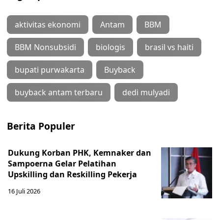
aktivitas ekonomi
Antam
BBM
BBM Nonsubsidi
biologis
brasil vs haiti
bupati purwakarta
Buyback
buyback antam terbaru
dedi mulyadi
Berita Populer
Dukung Korban PHK, Kemnaker dan
Sampoerna Gelar Pelatihan
Upskilling dan Reskilling Pekerja
16 Juli 2026