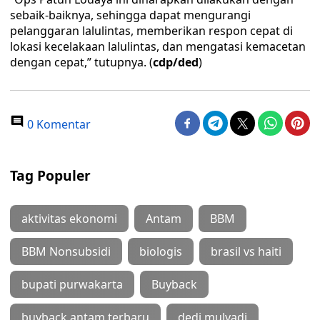
sebaik-baiknya, sehingga dapat mengurangi
pelanggaran lalulintas, memberikan respon cepat di
lokasi kecelakaan lalulintas, dan mengatasi kemacetan
dengan cepat,” tutupnya. (
cdp/ded
)
0 Komentar
Tag Populer
aktivitas ekonomi
Antam
BBM
BBM Nonsubsidi
biologis
brasil vs haiti
bupati purwakarta
Buyback
buyback antam terbaru
dedi mulyadi