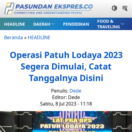
FOOD &
HEADLINE
DAERAH
PENDIDIKAN
TRAVELING
Beranda
»
HEADLINE
Operasi Patuh Lodaya 2023
Segera Dimulai, Catat
Tanggalnya Disini
Penulis:
Dede
Editor: Dede
Sabtu, 8 Jul 2023 - 11:18