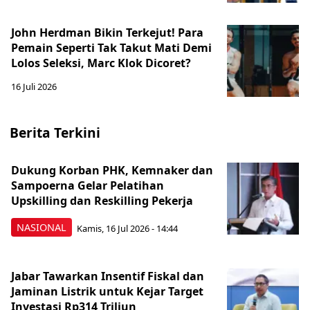
John Herdman Bikin Terkejut! Para
Pemain Seperti Tak Takut Mati Demi
Lolos Seleksi, Marc Klok Dicoret?
16 Juli 2026
Berita Terkini
Dukung Korban PHK, Kemnaker dan
Sampoerna Gelar Pelatihan
Upskilling dan Reskilling Pekerja
NASIONAL
Kamis, 16 Jul 2026 - 14:44
Jabar Tawarkan Insentif Fiskal dan
Jaminan Listrik untuk Kejar Target
Investasi Rp314 Triliun