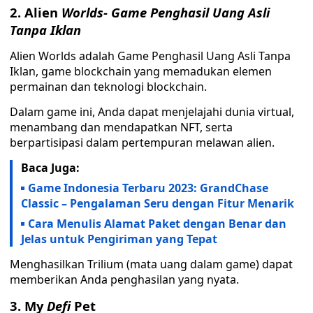
2. Alien
Worlds- Game Penghasil Uang Asli
Tanpa Iklan
Alien Worlds adalah Game Penghasil Uang Asli Tanpa
Iklan, game blockchain yang memadukan elemen
permainan dan teknologi blockchain.
Dalam game ini, Anda dapat menjelajahi dunia virtual,
menambang dan mendapatkan NFT, serta
berpartisipasi dalam pertempuran melawan alien.
Baca Juga:
Game Indonesia Terbaru 2023: GrandChase
Classic – Pengalaman Seru dengan Fitur Menarik
Cara Menulis Alamat Paket dengan Benar dan
Jelas untuk Pengiriman yang Tepat
Menghasilkan Trilium (mata uang dalam game) dapat
memberikan Anda penghasilan yang nyata.
3. My
Defi
Pet