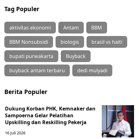
Tag Populer
aktivitas ekonomi
Antam
BBM
BBM Nonsubsidi
biologis
brasil vs haiti
bupati purwakarta
Buyback
buyback antam terbaru
dedi mulyadi
Berita Populer
Dukung Korban PHK, Kemnaker dan
Sampoerna Gelar Pelatihan
Upskilling dan Reskilling Pekerja
16 Juli 2026