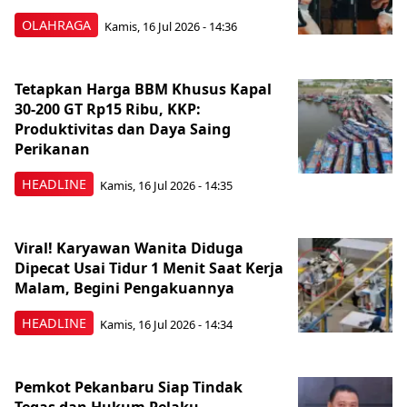
OLAHRAGA
Kamis, 16 Jul 2026 - 14:36
Tetapkan Harga BBM Khusus Kapal
30-200 GT Rp15 Ribu, KKP:
Produktivitas dan Daya Saing
Perikanan
HEADLINE
Kamis, 16 Jul 2026 - 14:35
Viral! Karyawan Wanita Diduga
Dipecat Usai Tidur 1 Menit Saat Kerja
Malam, Begini Pengakuannya
HEADLINE
Kamis, 16 Jul 2026 - 14:34
Pemkot Pekanbaru Siap Tindak