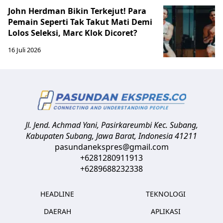
John Herdman Bikin Terkejut! Para
Pemain Seperti Tak Takut Mati Demi
Lolos Seleksi, Marc Klok Dicoret?
16 Juli 2026
Jl. Jend. Achmad Yani, Pasirkareumbi
Kec. Subang,
Kabupaten Subang, Jawa Barat
,
Indonesia
41211
pasundanekspres@gmail.com
+6281280911913
+6289688232338
HEADLINE
TEKNOLOGI
DAERAH
APLIKASI