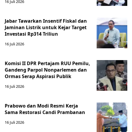
16 Juli 2026
Jabar Tawarkan Insentif Fiskal dan
Jaminan Listrik untuk Kejar Target
Investasi Rp314 Triliun
16 Juli 2026
Komisi II DPR Pertajam RUU Pemilu,
Gandeng Parpol Nonparlemen dan
Ormas Serap Aspirasi Publik
16 Juli 2026
Prabowo dan Modi Resmi Kerja
Sama Restorasi Candi Prambanan
16 Juli 2026