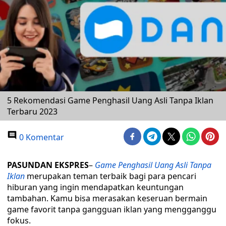
5 Rekomendasi Game Penghasil Uang Asli Tanpa Iklan
Terbaru 2023
0 Komentar
PASUNDAN EKSPRES
–
Game Penghasil Uang Asli Tanpa
Iklan
merupakan teman terbaik bagi para pencari
hiburan yang ingin mendapatkan keuntungan
tambahan. Kamu bisa merasakan keseruan bermain
game favorit tanpa gangguan iklan yang mengganggu
fokus.