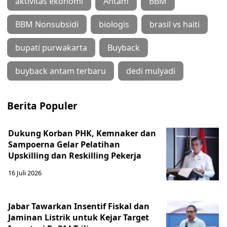
aktivitas ekonomi
Antam
BBM
BBM Nonsubsidi
biologis
brasil vs haiti
bupati purwakarta
Buyback
buyback antam terbaru
dedi mulyadi
Berita Populer
Dukung Korban PHK, Kemnaker dan
Sampoerna Gelar Pelatihan
Upskilling dan Reskilling Pekerja
16 Juli 2026
Jabar Tawarkan Insentif Fiskal dan
Jaminan Listrik untuk Kejar Target