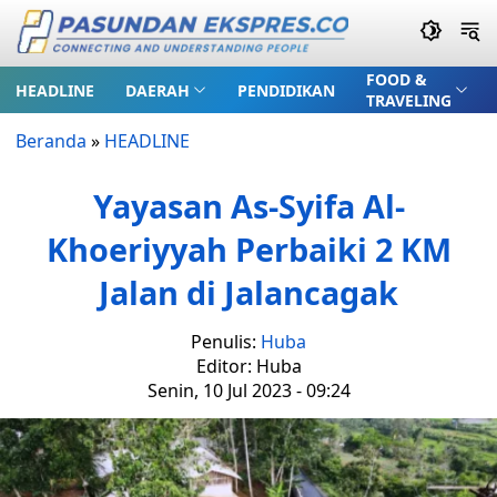
FOOD &
HEADLINE
DAERAH
PENDIDIKAN
TRAVELING
Beranda
»
HEADLINE
Yayasan As-Syifa Al-
Khoeriyyah Perbaiki 2 KM
Jalan di Jalancagak
Penulis:
Huba
Editor: Huba
Senin, 10 Jul 2023 - 09:24