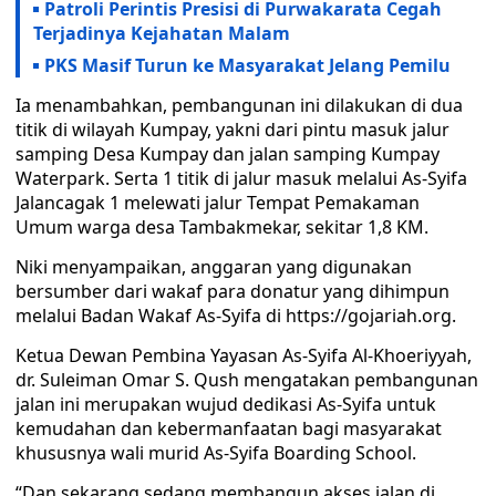
Patroli Perintis Presisi di Purwakarata Cegah
Terjadinya Kejahatan Malam
PKS Masif Turun ke Masyarakat Jelang Pemilu
Ia menambahkan, pembangunan ini dilakukan di dua
titik di wilayah Kumpay, yakni dari pintu masuk jalur
samping Desa Kumpay dan jalan samping Kumpay
Waterpark. Serta 1 titik di jalur masuk melalui As-Syifa
Jalancagak 1 melewati jalur Tempat Pemakaman
Umum warga desa Tambakmekar, sekitar 1,8 KM.
Niki menyampaikan, anggaran yang digunakan
bersumber dari wakaf para donatur yang dihimpun
melalui Badan Wakaf As-Syifa di https://gojariah.org.
Ketua Dewan Pembina Yayasan As-Syifa Al-Khoeriyyah,
dr. Suleiman Omar S. Qush mengatakan pembangunan
jalan ini merupakan wujud dedikasi As-Syifa untuk
kemudahan dan kebermanfaatan bagi masyarakat
khususnya wali murid As-Syifa Boarding School.
“Dan sekarang sedang membangun akses jalan di