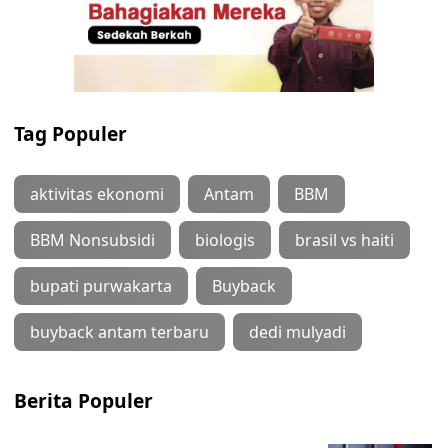
Tag Populer
aktivitas ekonomi
Antam
BBM
BBM Nonsubsidi
biologis
brasil vs haiti
bupati purwakarta
Buyback
buyback antam terbaru
dedi mulyadi
Berita Populer