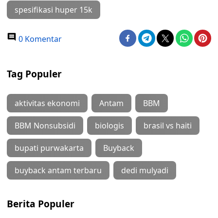
spesifikasi huper 15k
0 Komentar
Tag Populer
aktivitas ekonomi
Antam
BBM
BBM Nonsubsidi
biologis
brasil vs haiti
bupati purwakarta
Buyback
buyback antam terbaru
dedi mulyadi
Berita Populer