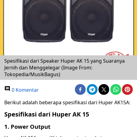
Spesifikasi dari Speaker Huper AK 15 yang Suaranya
Jernih dan Menggelegar (Image From:
Tokopedia/MusikBagus)
0 Komentar
Berikut adalah beberapa spesifikasi dari Huper AK15A:
Spesifikasi dari Huper AK 15
1. Power Output