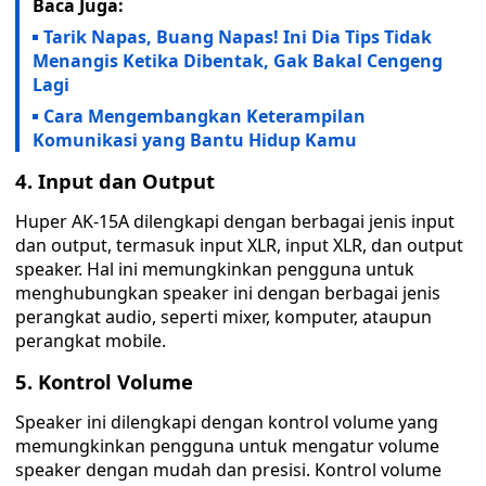
Baca Juga:
Tarik Napas, Buang Napas! Ini Dia Tips Tidak
Menangis Ketika Dibentak, Gak Bakal Cengeng
Lagi
Cara Mengembangkan Keterampilan
Komunikasi yang Bantu Hidup Kamu
4. Input dan Output
Huper AK-15A dilengkapi dengan berbagai jenis input
dan output, termasuk input XLR, input XLR, dan output
speaker. Hal ini memungkinkan pengguna untuk
menghubungkan speaker ini dengan berbagai jenis
perangkat audio, seperti mixer, komputer, ataupun
perangkat mobile.
5. Kontrol Volume
Speaker ini dilengkapi dengan kontrol volume yang
memungkinkan pengguna untuk mengatur volume
speaker dengan mudah dan presisi. Kontrol volume