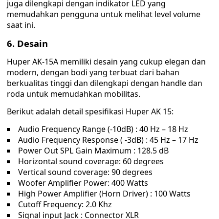
juga dilengkapi dengan indikator LED yang
memudahkan pengguna untuk melihat level volume
saat ini.
6. Desain
Huper AK-15A memiliki desain yang cukup elegan dan
modern, dengan bodi yang terbuat dari bahan
berkualitas tinggi dan dilengkapi dengan handle dan
roda untuk memudahkan mobilitas.
Berikut adalah detail spesifikasi Huper AK 15:
Audio Frequency Range (-10dB) : 40 Hz – 18 Hz
Audio Frequency Response ( -3dB) : 45 Hz – 17 Hz
Power Out SPL Gain Maximum : 128.5 dB
Horizontal sound coverage: 60 degrees
Vertical sound coverage: 90 degrees
Woofer Amplifier Power: 400 Watts
High Power Amplifier (Horn Driver) : 100 Watts
Cutoff Frequency: 2.0 Khz
Signal input Jack : Connector XLR