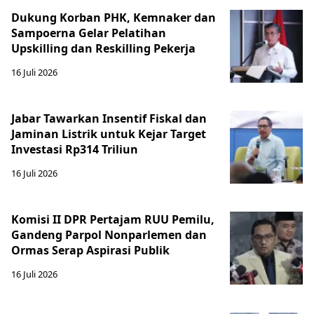
Dukung Korban PHK, Kemnaker dan
Sampoerna Gelar Pelatihan
Upskilling dan Reskilling Pekerja
16 Juli 2026
Jabar Tawarkan Insentif Fiskal dan
Jaminan Listrik untuk Kejar Target
Investasi Rp314 Triliun
16 Juli 2026
Komisi II DPR Pertajam RUU Pemilu,
Gandeng Parpol Nonparlemen dan
Ormas Serap Aspirasi Publik
16 Juli 2026