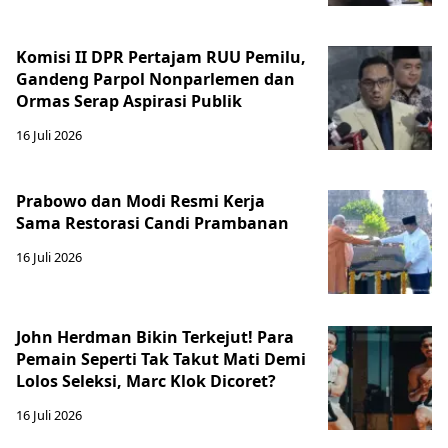
Komisi II DPR Pertajam RUU Pemilu,
Gandeng Parpol Nonparlemen dan
Ormas Serap Aspirasi Publik
16 Juli 2026
Prabowo dan Modi Resmi Kerja
Sama Restorasi Candi Prambanan
16 Juli 2026
John Herdman Bikin Terkejut! Para
Pemain Seperti Tak Takut Mati Demi
Lolos Seleksi, Marc Klok Dicoret?
16 Juli 2026