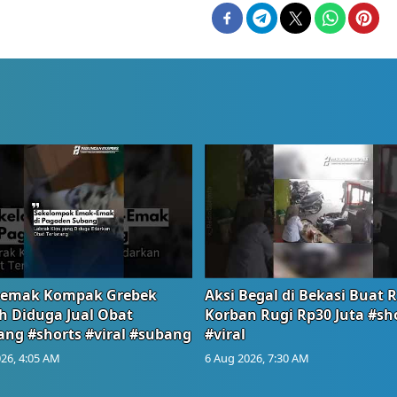
emak Kompak Grebek
Aksi Begal di Bekasi Buat 
 Diduga Jual Obat
Korban Rugi Rp30 Juta #sh
ang #shorts #viral #subang
#viral
26, 4:05 AM
6 Aug 2026, 7:30 AM