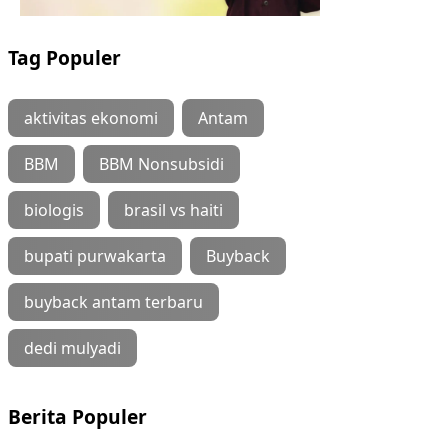
Tag Populer
aktivitas ekonomi
Antam
BBM
BBM Nonsubsidi
biologis
brasil vs haiti
bupati purwakarta
Buyback
buyback antam terbaru
dedi mulyadi
Berita Populer