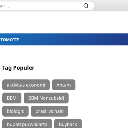
OTOMOTIF
Tag Populer
aktivitas ekonomi
Antam
BBM
BBM Nonsubsidi
biologis
brasil vs haiti
bupati purwakarta
Buyback