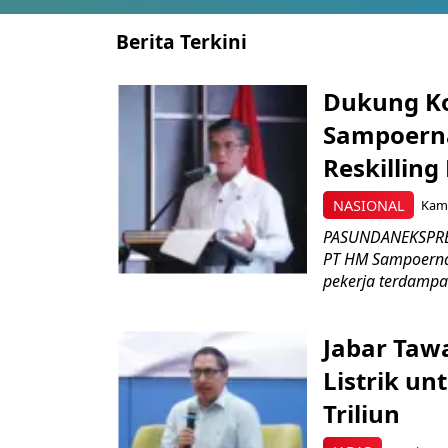
Berita Terkini
Dukung K
Sampoerna
Reskilling
NASIONAL
Kami
PASUNDANEKSPRES
PT HM Sampoerna
pekerja terdampa
Jabar Tawa
Listrik un
Triliun