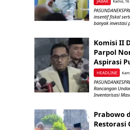
JABAR
Kamis, 16 
PASUNDANEKSPRES
insentif fiskal s
banyak investasi 
Komisi II
Parpol No
Aspirasi P
HEADLINE
Kami
PASUNDANKESPRES
Rancangan Undan
Inventarisasi Mas
Prabowo d
Restorasi