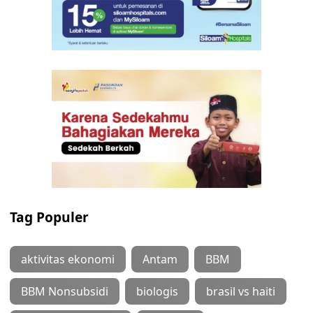
Tag Populer
aktivitas ekonomi
Antam
BBM
BBM Nonsubsidi
biologis
brasil vs haiti