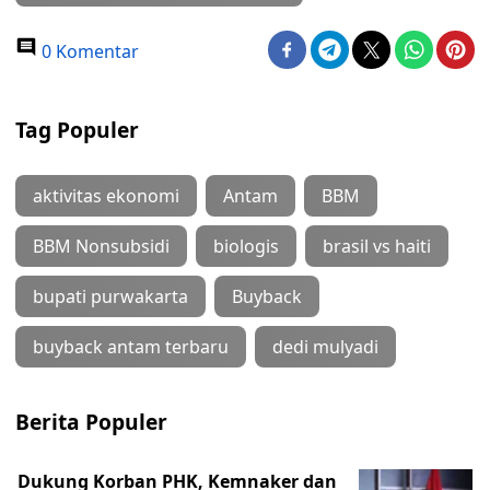
0 Komentar
Tag Populer
aktivitas ekonomi
Antam
BBM
BBM Nonsubsidi
biologis
brasil vs haiti
bupati purwakarta
Buyback
buyback antam terbaru
dedi mulyadi
Berita Populer
Dukung Korban PHK, Kemnaker dan