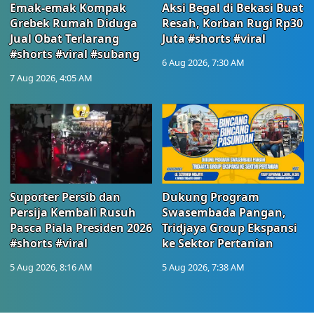
Emak-emak Kompak
Aksi Begal di Bekasi Buat
Grebek Rumah Diduga
Resah, Korban Rugi Rp30
Jual Obat Terlarang
Juta #shorts #viral
#shorts #viral #subang
6 Aug 2026, 7:30 AM
7 Aug 2026, 4:05 AM
Suporter Persib dan
Dukung Program
Persija Kembali Rusuh
Swasembada Pangan,
Pasca Piala Presiden 2026
Tridjaya Group Ekspansi
#shorts #viral
ke Sektor Pertanian
5 Aug 2026, 8:16 AM
5 Aug 2026, 7:38 AM