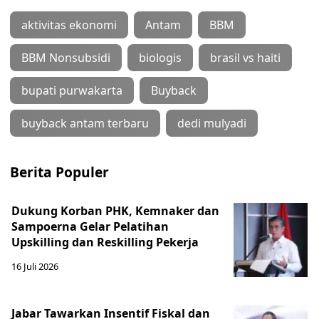
aktivitas ekonomi
Antam
BBM
BBM Nonsubsidi
biologis
brasil vs haiti
bupati purwakarta
Buyback
buyback antam terbaru
dedi mulyadi
Berita Populer
Dukung Korban PHK, Kemnaker dan
Sampoerna Gelar Pelatihan
Upskilling dan Reskilling Pekerja
16 Juli 2026
Jabar Tawarkan Insentif Fiskal dan