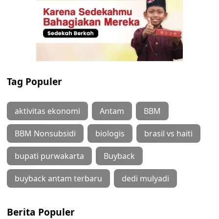
Tag Populer
aktivitas ekonomi
Antam
BBM
BBM Nonsubsidi
biologis
brasil vs haiti
bupati purwakarta
Buyback
buyback antam terbaru
dedi mulyadi
Berita Populer