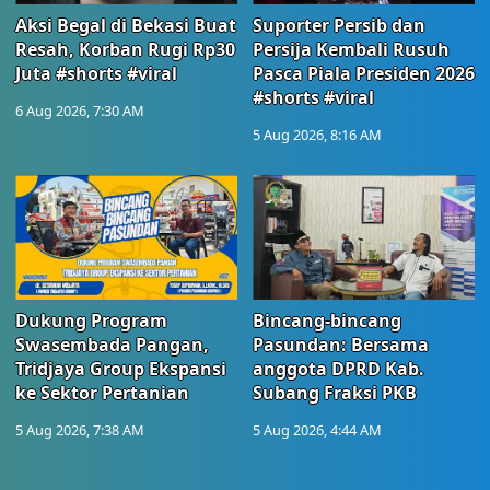
Aksi Begal di Bekasi Buat
Suporter Persib dan
Resah, Korban Rugi Rp30
Persija Kembali Rusuh
Juta #shorts #viral
Pasca Piala Presiden 2026
#shorts #viral
6 Aug 2026, 7:30 AM
5 Aug 2026, 8:16 AM
Dukung Program
Bincang-bincang
Swasembada Pangan,
Pasundan: Bersama
Tridjaya Group Ekspansi
anggota DPRD Kab.
ke Sektor Pertanian
Subang Fraksi PKB
5 Aug 2026, 7:38 AM
5 Aug 2026, 4:44 AM