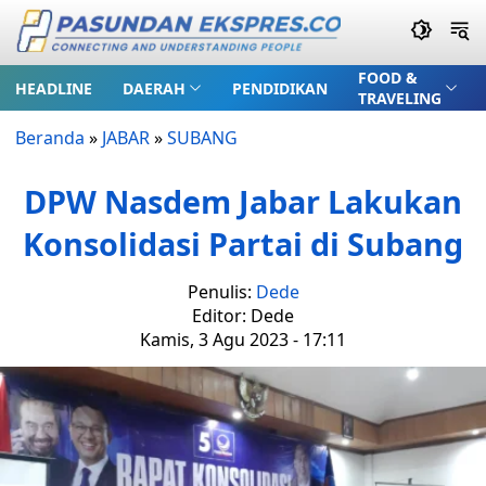
FOOD &
HEADLINE
DAERAH
PENDIDIKAN
TRAVELING
Beranda
»
JABAR
»
SUBANG
DPW Nasdem Jabar Lakukan
Konsolidasi Partai di Subang
Penulis:
Dede
Editor: Dede
Kamis, 3 Agu 2023 - 17:11