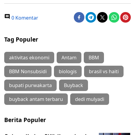
0 Komentar
Tag Populer
aktivitas ekonomi
Antam
BBM
BBM Nonsubsidi
biologis
brasil vs haiti
bupati purwakarta
Buyback
buyback antam terbaru
dedi mulyadi
Berita Populer