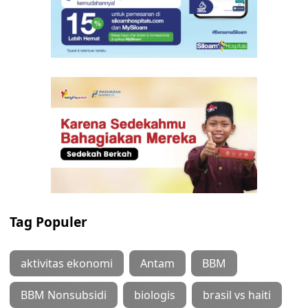
Tag Populer
aktivitas ekonomi
Antam
BBM
BBM Nonsubsidi
biologis
brasil vs haiti