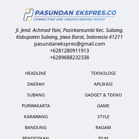
Jl. Jend. Achmad Yani, Pasirkareumbi
Kec. Subang,
Kabupaten Subang, Jawa Barat
,
Indonesia
41211
pasundanekspres@gmail.com
+6281280911913
+6289688232338
HEADLINE
TEKNOLOGI
DAERAH
APLIKASI
SUBANG
GADGET & TEKNO
PURWAKARTA
GAME
KARAWANG
STYLE
BANDUNG
RAGAM
PENDIDIKAN
FILM