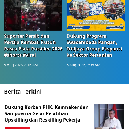
Suporter Persib dan
Dukung Program
Persija Kembali Rusuh
Swasembada Pangan,
Pasca Piala Presiden 2026
Tridjaya Group Ekspansi
#shorts #viral
ke Sektor Pertanian
5 Aug 2026, 8:16 AM
5 Aug 2026, 7:38 AM
Berita Terkini
Dukung Korban PHK, Kemnaker dan
Sampoerna Gelar Pelatihan
Upskilling dan Reskilling Pekerja