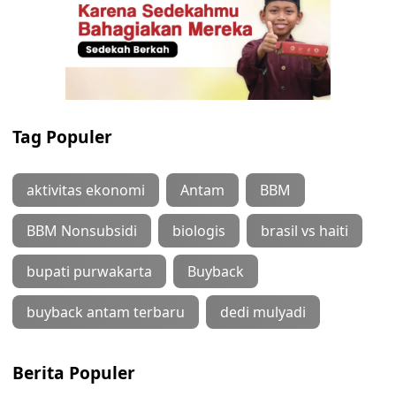
Tag Populer
aktivitas ekonomi
Antam
BBM
BBM Nonsubsidi
biologis
brasil vs haiti
bupati purwakarta
Buyback
buyback antam terbaru
dedi mulyadi
Berita Populer