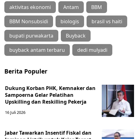
aktivitas ekonomi
Antam
BBM
BBM Nonsubsidi
biologis
brasil vs haiti
bupati purwakarta
Buyback
buyback antam terbaru
dedi mulyadi
Berita Populer
Dukung Korban PHK, Kemnaker dan
Sampoerna Gelar Pelatihan
Upskilling dan Reskilling Pekerja
16 Juli 2026
Jabar Tawarkan Insentif Fiskal dan