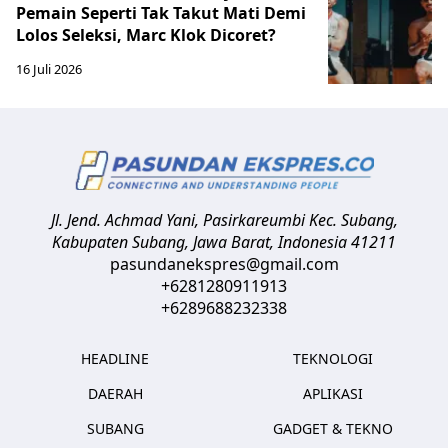
Pemain Seperti Tak Takut Mati Demi
Lolos Seleksi, Marc Klok Dicoret?
16 Juli 2026
Jl. Jend. Achmad Yani, Pasirkareumbi
Kec. Subang,
Kabupaten Subang, Jawa Barat
,
Indonesia
41211
pasundanekspres@gmail.com
+6281280911913
+6289688232338
HEADLINE
TEKNOLOGI
DAERAH
APLIKASI
SUBANG
GADGET & TEKNO