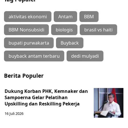
aktivitas ekonomi
Antam
BBM
BBM Nonsubsidi
biologis
brasil vs haiti
bupati purwakarta
Buyback
buyback antam terbaru
dedi mulyadi
Berita Populer
Dukung Korban PHK, Kemnaker dan
Sampoerna Gelar Pelatihan
Upskilling dan Reskilling Pekerja
16 Juli 2026