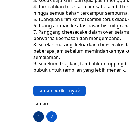
Kocok keju krim dan gula pasir menggun
Tambahkan telur satu per satu sambil te
hingga semua bahan tercampur sempurna.
Tuangkan krim kental sambil terus diadu
Tuang adonan ke atas dasar biskuit grah
Panggang cheesecake dalam oven selama
berwarna keemasan dan mengembang.
Setelah matang, keluarkan cheesecake da
beberapa jam sebelum memindahkannya ke 
semalaman.
Sebelum disajikan, tambahkan topping bu
bubuk untuk tampilan yang lebih menarik.
Laman berikutnya
Laman:
1
2