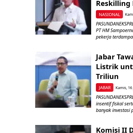
Reskilling
NASIONAL
Kami
PASUNDANEKSPRES
PT HM Sampoerna
pekerja terdampa
Jabar Tawa
Listrik un
Triliun
JABAR
Kamis, 16 
PASUNDANEKSPRES
insentif fiskal s
banyak investasi 
Komisi II