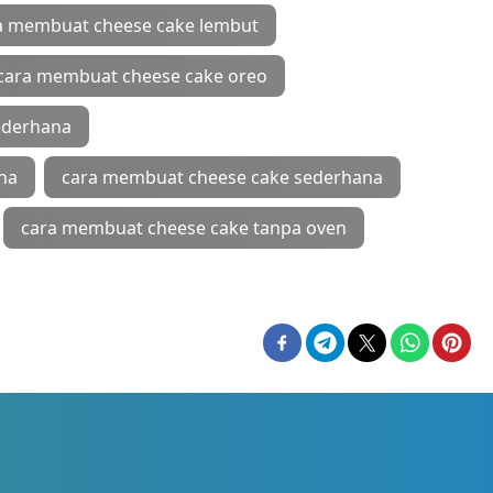
a membuat cheese cake lembut
cara membuat cheese cake oreo
ederhana
na
cara membuat cheese cake sederhana
cara membuat cheese cake tanpa oven