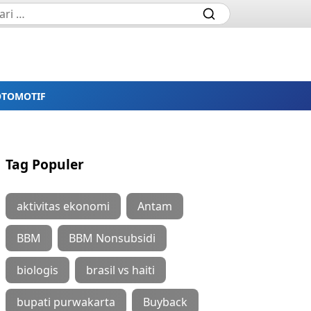
OTOMOTIF
Tag Populer
aktivitas ekonomi
Antam
BBM
BBM Nonsubsidi
biologis
brasil vs haiti
bupati purwakarta
Buyback