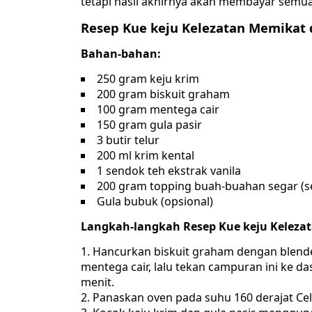
tetapi hasil akhirnya akan membayar semua
Resep Kue keju Kelezatan Memikat d
Bahan-bahan:
250 gram keju krim
200 gram biskuit graham
100 gram mentega cair
150 gram gula pasir
3 butir telur
200 ml krim kental
1 sendok teh ekstrak vanila
200 gram topping buah-buahan segar (sepe
Gula bubuk (opsional)
Langkah-langkah Resep Kue keju Kelezat
Hancurkan biskuit graham dengan blend
mentega cair, lalu tekan campuran ini ke d
menit.
Panaskan oven pada suhu 160 derajat Cel