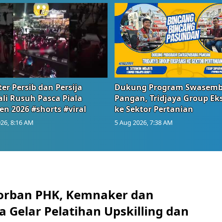
er Persib dan Persija
Dukung Program Swasem
li Rusuh Pasca Piala
Pangan, Tridjaya Group Ek
en 2026 #shorts #viral
ke Sektor Pertanian
26, 8:16 AM
5 Aug 2026, 7:38 AM
orban PHK, Kemnaker dan
 Gelar Pelatihan Upskilling dan