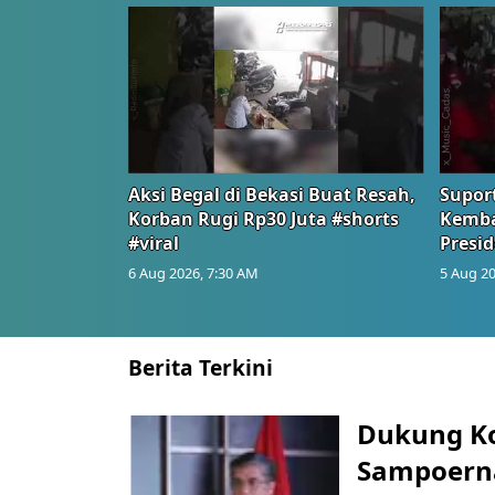
Aksi Begal di Bekasi Buat Resah,
Suport
Korban Rugi Rp30 Juta #shorts
Kemba
#viral
Presid
6 Aug 2026, 7:30 AM
5 Aug 20
Berita Terkini
Dukung K
Sampoerna