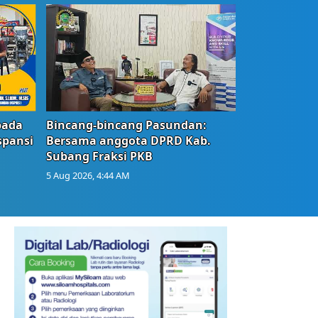
bada
Bincang-bincang Pasundan:
spansi
Bersama anggota DPRD Kab.
Subang Fraksi PKB
5 Aug 2026, 4:44 AM