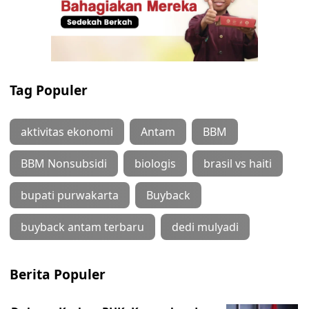
Tag Populer
aktivitas ekonomi
Antam
BBM
BBM Nonsubsidi
biologis
brasil vs haiti
bupati purwakarta
Buyback
buyback antam terbaru
dedi mulyadi
Berita Populer