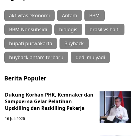
aktivitas ekonomi
Antam
BBM
BBM Nonsubsidi
biologis
brasil vs haiti
bupati purwakarta
Buyback
buyback antam terbaru
dedi mulyadi
Berita Populer
Dukung Korban PHK, Kemnaker dan
Sampoerna Gelar Pelatihan
Upskilling dan Reskilling Pekerja
16 Juli 2026