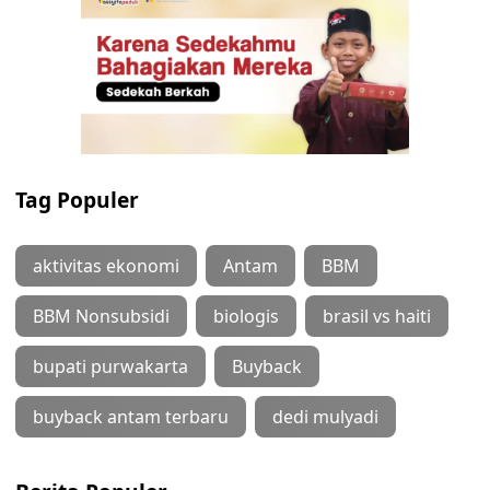
Tag Populer
aktivitas ekonomi
Antam
BBM
BBM Nonsubsidi
biologis
brasil vs haiti
bupati purwakarta
Buyback
buyback antam terbaru
dedi mulyadi