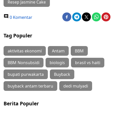
Resep Jasmine Cake
0 Komentar
Tag Populer
aktivitas ekonomi
Antam
BBM
BBM Nonsubsidi
biologis
brasil vs haiti
bupati purwakarta
Buyback
buyback antam terbaru
dedi mulyadi
Berita Populer