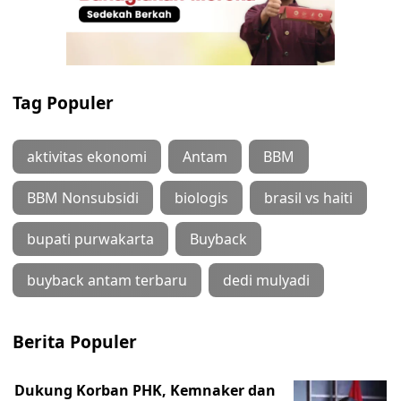
Tag Populer
aktivitas ekonomi
Antam
BBM
BBM Nonsubsidi
biologis
brasil vs haiti
bupati purwakarta
Buyback
buyback antam terbaru
dedi mulyadi
Berita Populer
Dukung Korban PHK, Kemnaker dan