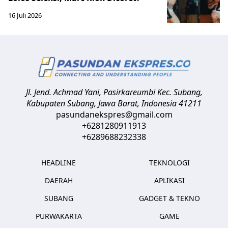
16 Juli 2026
Jl. Jend. Achmad Yani, Pasirkareumbi
Kec. Subang,
Kabupaten Subang, Jawa Barat
,
Indonesia
41211
pasundanekspres@gmail.com
+6281280911913
+6289688232338
HEADLINE
TEKNOLOGI
DAERAH
APLIKASI
SUBANG
GADGET & TEKNO
PURWAKARTA
GAME