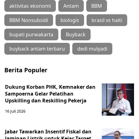
aktivitas ekonomi
Antam
BBM
BBM Nonsubsidi
biologis
brasil vs haiti
bupati purwakarta
Buyback
buyback antam terbaru
dedi mulyadi
Berita Populer
Dukung Korban PHK, Kemnaker dan
Sampoerna Gelar Pelatihan
Upskilling dan Reskilling Pekerja
16 Juli 2026
Jabar Tawarkan Insentif Fiskal dan
Jaminan Listrik untuk Kejar Target