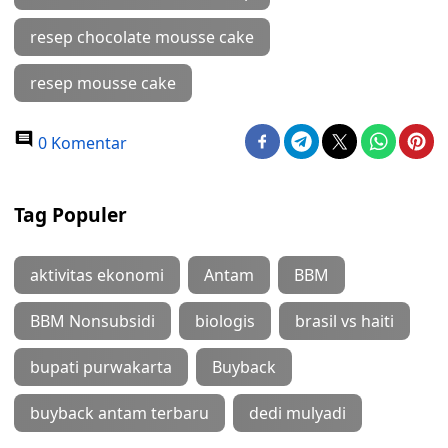
resep chocolate mousse cake
resep mousse cake
0 Komentar
Tag Populer
aktivitas ekonomi
Antam
BBM
BBM Nonsubsidi
biologis
brasil vs haiti
bupati purwakarta
Buyback
buyback antam terbaru
dedi mulyadi