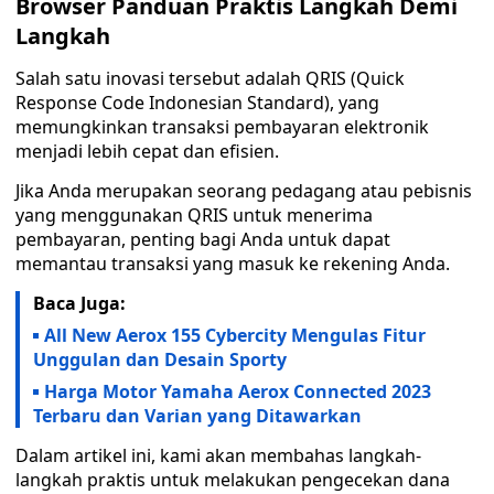
Browser Panduan Praktis Langkah Demi
Langkah
Salah satu inovasi tersebut adalah QRIS (Quick
Response Code Indonesian Standard), yang
memungkinkan transaksi pembayaran elektronik
menjadi lebih cepat dan efisien.
Jika Anda merupakan seorang pedagang atau pebisnis
yang menggunakan QRIS untuk menerima
pembayaran, penting bagi Anda untuk dapat
memantau transaksi yang masuk ke rekening Anda.
Baca Juga:
All New Aerox 155 Cybercity Mengulas Fitur
Unggulan dan Desain Sporty
Harga Motor Yamaha Aerox Connected 2023
Terbaru dan Varian yang Ditawarkan
Dalam artikel ini, kami akan membahas langkah-
langkah praktis untuk melakukan pengecekan dana