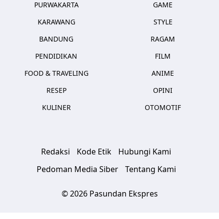
PURWAKARTA
GAME
KARAWANG
STYLE
BANDUNG
RAGAM
PENDIDIKAN
FILM
FOOD & TRAVELING
ANIME
RESEP
OPINI
KULINER
OTOMOTIF
Redaksi
Kode Etik
Hubungi Kami
Pedoman Media Siber
Tentang Kami
© 2026 Pasundan Ekspres