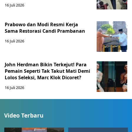
16 Juli 2026
Prabowo dan Modi Resmi Kerja
Sama Restorasi Candi Prambanan
16 Juli 2026
John Herdman Bikin Terkejut! Para
Pemain Seperti Tak Takut Mati Demi
Lolos Seleksi, Marc Klok Dicoret?
16 Juli 2026
Video Terbaru