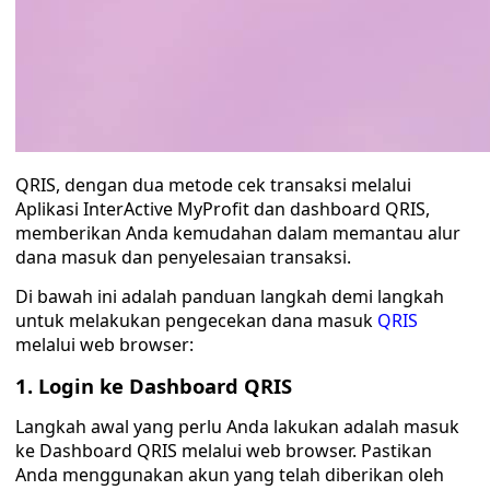
QRIS, dengan dua metode cek transaksi melalui
Aplikasi InterActive MyProfit dan dashboard QRIS,
memberikan Anda kemudahan dalam memantau alur
dana masuk dan penyelesaian transaksi.
Di bawah ini adalah panduan langkah demi langkah
untuk melakukan pengecekan dana masuk
QRIS
melalui web browser:
1. Login ke Dashboard QRIS
Langkah awal yang perlu Anda lakukan adalah masuk
ke Dashboard QRIS melalui web browser. Pastikan
Anda menggunakan akun yang telah diberikan oleh