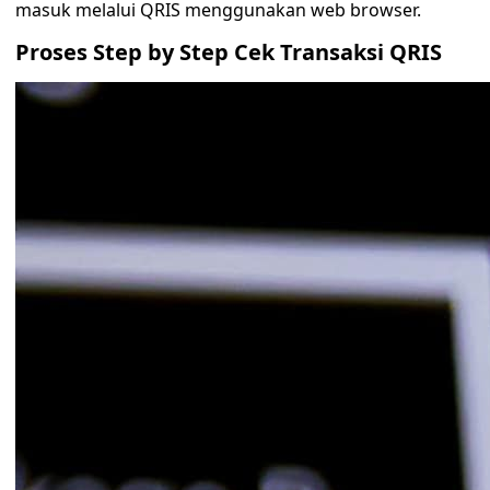
masuk melalui QRIS menggunakan web browser.
Proses Step by Step Cek Transaksi QRIS