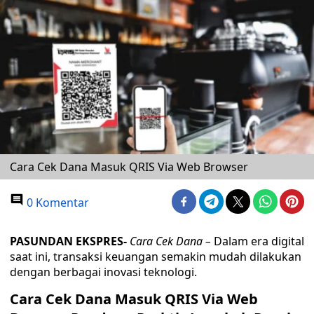
Cara Cek Dana Masuk QRIS Via Web Browser
0 Komentar
PASUNDAN EKSPRES-
Cara Cek Dana –
Dalam era digital
saat ini, transaksi keuangan semakin mudah dilakukan
dengan berbagai inovasi teknologi.
Cara Cek Dana Masuk QRIS Via Web