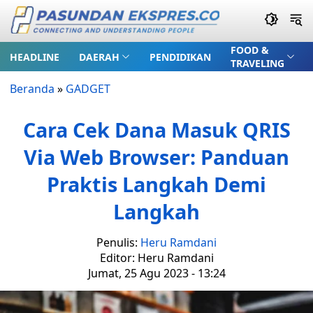
FOOD &
HEADLINE
DAERAH
PENDIDIKAN
TRAVELING
Beranda
»
GADGET
Cara Cek Dana Masuk QRIS
Via Web Browser: Panduan
Praktis Langkah Demi
Langkah
Penulis:
Heru Ramdani
Editor: Heru Ramdani
Jumat, 25 Agu 2023 - 13:24