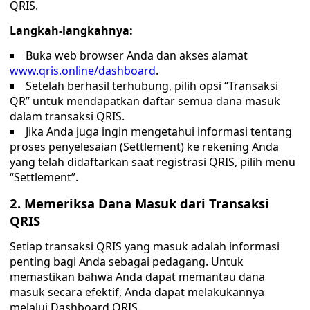
QRIS.
Langkah-langkahnya:
Buka web browser Anda dan akses alamat
www.qris.online/dashboard
.
Setelah berhasil terhubung, pilih opsi “Transaksi
QR” untuk mendapatkan daftar semua dana masuk
dalam transaksi QRIS.
Jika Anda juga ingin mengetahui informasi tentang
proses penyelesaian (Settlement) ke rekening Anda
yang telah didaftarkan saat registrasi QRIS, pilih menu
“Settlement”.
2. Memeriksa Dana Masuk dari Transaksi
QRIS
Setiap transaksi QRIS yang masuk adalah informasi
penting bagi Anda sebagai pedagang. Untuk
memastikan bahwa Anda dapat memantau dana
masuk secara efektif, Anda dapat melakukannya
melalui Dashboard QRIS.