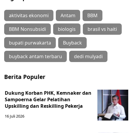
aktivitas ekonomi
Antam
BBM
BBM Nonsubsidi
biologis
brasil vs haiti
bupati purwakarta
Buyback
buyback antam terbaru
dedi mulyadi
Berita Populer
Dukung Korban PHK, Kemnaker dan
Sampoerna Gelar Pelatihan
Upskilling dan Reskilling Pekerja
16 Juli 2026