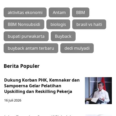
aktivitas ekonomi
Antam
BBM
BBM Nonsubsidi
biologis
brasil vs haiti
bupati purwakarta
Buyback
buyback antam terbaru
dedi mulyadi
Berita Populer
Dukung Korban PHK, Kemnaker dan
Sampoerna Gelar Pelatihan
Upskilling dan Reskilling Pekerja
16 Juli 2026