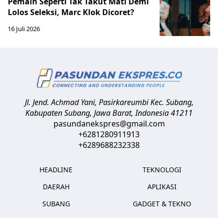
Pemain Seperti Tak Takut Mati Demi
Lolos Seleksi, Marc Klok Dicoret?
16 Juli 2026
Jl. Jend. Achmad Yani, Pasirkareumbi
Kec. Subang,
Kabupaten Subang, Jawa Barat
,
Indonesia
41211
pasundanekspres@gmail.com
+6281280911913
+6289688232338
HEADLINE
TEKNOLOGI
DAERAH
APLIKASI
SUBANG
GADGET & TEKNO